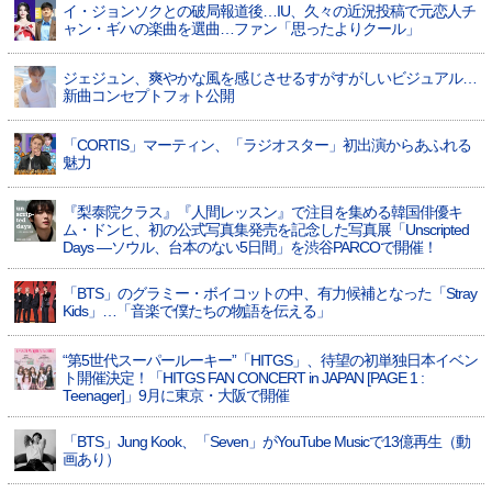
イ・ジョンソクとの破局報道後…IU、久々の近況投稿で元恋人チ
ャン・ギハの楽曲を選曲…ファン「思ったよりクール」
ジェジュン、爽やかな風を感じさせるすがすがしいビジュアル…
新曲コンセプトフォト公開
「CORTIS」マーティン、「ラジオスター」初出演からあふれる
魅力
『梨泰院クラス』『人間レッスン』で注目を集める韓国俳優キ
ム・ドンヒ、初の公式写真集発売を記念した写真展「Unscripted
Days —ソウル、台本のない5日間」を渋谷PARCOで開催！
「BTS」のグラミー・ボイコットの中、有力候補となった「Stray
Kids」…「音楽で僕たちの物語を伝える」
“第5世代スーパールーキー”「HITGS」、待望の初単独日本イベン
ト開催決定！「HITGS FAN CONCERT in JAPAN [PAGE 1 :
Teenager]」9月に東京・大阪で開催
「BTS」Jung Kook、「Seven」がYouTube Musicで13億再生（動
画あり）