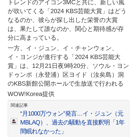
トレンドのアイコン3MCと共に、新しい風
が吹いてくる「2024 KBS芸能大賞」はどう
なるのか、彼らが探し出した栄誉の大賞
は、果たして誰なのか、関心と期待感が存
分に高まっている。
一方、イ・ジュン、イ・チャンウォン、
イ・ヨンジが進行する「2024 KBS芸能大
賞」は、12月21日夜9時20分、ソウル・ヨン
ドゥンポ（永登浦）区ヨイド（汝矣島）洞
のKBS新館公開ホールで生放送で行われる
WOW!Korea提供
関連記事
“月1000万ウォン”発言…イ・ジュン（元
MBLAQ）、過去の騒動を直接釈明「1年
間眠れなかった」