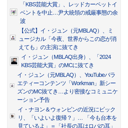
「KBS芸能大賞」、レッドカーペットイ
ベントを中止…尹大統領の戒厳事態の余
波
【公式】イ・ジュン（元MBLAQ）、ミ
ュージカル「今夜、世界からこの恋が消
えても」の主演に抜てき
イ・ジュン（MBLAQ出身）、「2024
KBS芸能大賞」のMCに抜てき
イ・ジュン（元MBLAQ）、YouTubeバラ
エティーコンテンツ「Workman」新シー
ズンのMC抜てき…より密接なコミュニケ
ーション予告
イ・ナヨン＆ウォンビンの近況にビック
リ、「いよいよ復帰？」… 「今も台本を
見ているよ」＝「社長の耳はロバの耳」