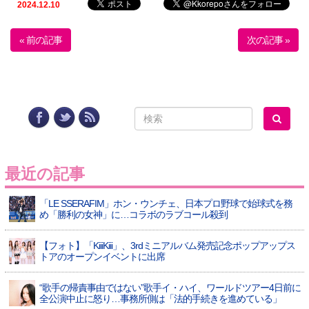
2024.12.10
« 前の記事
次の記事 »
最近の記事
「LE SSERAFIM」ホン・ウンチェ、日本プロ野球で始球式を務
め「勝利の女神」に…コラボのラブコール殺到
【フォト】「KiiiKiii」、3rdミニアルバム発売記念ポップアップス
トアのオープンイベントに出席
“歌手の帰責事由ではない”歌手イ・ハイ、ワールドツアー4日前に
全公演中止に怒り…事務所側は「法的手続きを進めている」