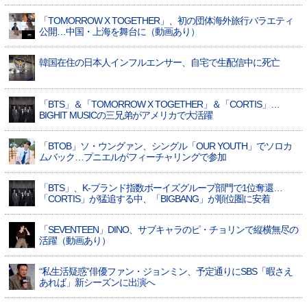
「TOMORROW X TOGETHER」、初の団体海外旅行バラエティ
公開…中国・上海を舞台に（動画あり）
韓国在住の日本人インフルエンサー、自宅で生配信中に死亡
「BTS」＆「TOMORROW X TOGETHER」＆「CORTIS」…
BIGHIT MUSICの三兄弟がアメリカで大活躍
「BTOB」ソ・ウングァン、シングル「OUR YOUTH」でソロカ
ムバック…プニエルがフィーチャリングで参加
「BTS」、K-ブランド指数ボーイズグループ部門で1位奪還…
「CORTIS」が猛追する中、「BIGBANG」が順位圏に安着
「SEVENTEEN」DINO、サブキャラのピ・チョリンで縦横無尽の
活躍（動画あり）
“私生活疑惑”俳優ファン・ジョンミン、予定通りにSBS「暇さえ
あれば」新シーズンに出演へ