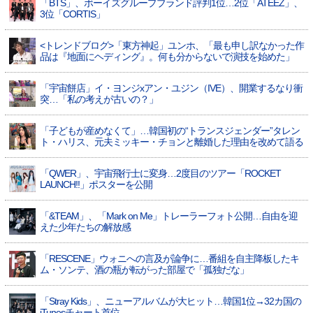
「BTS」、ボーイズグループブランド評判1位…2位「ATEEZ」、
3位「CORTIS」
<トレンドブログ>「東方神起」ユンホ、「最も申し訳なかった作
品は『地面にヘディング』。何も分からないで演技を始めた」
「宇宙餅店」イ・ヨンジxアン・ユジン（IVE）、開業するなり衝
突…「私の考えが古いの？」
「子どもが産めなくて」…韓国初の“トランスジェンダー”タレン
ト・ハリス、元夫ミッキー・チョンと離婚した理由を改めて語る
「QWER」、宇宙飛行士に変身…2度目のツアー「ROCKET
LAUNCH!!」ポスターを公開
「&TEAM」、「Mark on Me」トレーラーフォト公開…自由を迎
えた少年たちの解放感
「RESCENE」ウォニへの言及が論争に…番組を自主降板したキ
ム・ソンテ、酒の瓶が転がった部屋で「孤独だな」
「Stray Kids」、ニューアルバムが大ヒット…韓国1位→32カ国の
iTunesチャート首位