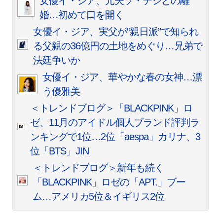
女優イ・ジア、元夫ソ・テジとの離
婚…初めて口を開く
女優イ・ジア、実父が“親日派”で知られ
る父親の36億円の土地をめぐり…兄弟で
法廷争いか
女優イ・ジア、華やかな春の女神…漂
う優雅美
＜トレンドブログ＞「BLACKPINK」ロ
ゼ、11月のアイドル個人ブランド評判ラ
ンキングで1位…2位「aespa」カリナ、3
位「BTS」JIN
＜トレンドブログ＞新年も続く
「BLACKPINK」ロゼの「APT.」ブー
ム…アメリカ5位＆イギリス2位