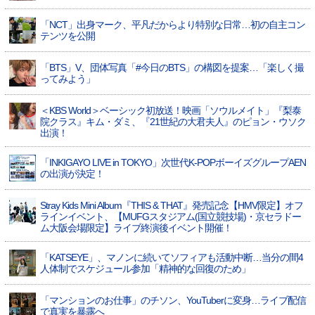
「NCT」出身マーク、平凡だからより特別な日常…初の自主コン
テンツを公開
「BTS」V、団体写真「#今日のBTS」の構図を提案…「楽しく撮
ってみよう」
＜KBS World＞ベーシック初放送！映画「ソウルメイト」『梨泰
院クラス』キム・ダミ、『21世紀の大君夫人』のピョン・ウソク
出演！
「INKIGAYO LIVE in TOKYO」次世代K-POPボーイズグループAEN
の出演が決定！
Stray Kids Mini Album『THIS & THAT』発売記念【HMV限定】オフ
ラインイベント、【MUFGスタジアム(国立競技場)・京セラドー
ム大阪会場限定】ライブ終演後イベント開催！
「KATSEYE」、マノンに続いてソフィアも活動中断…当分の間4
人体制でスケジュール参加「精神的な回復のため」
「マンションのお仕事」のチソン、YouTuberに変身…ライブ配信
で真実を暴露へ