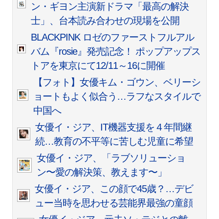
ン・ギヨン主演新ドラマ「最高の解決
士」、台本読み合わせの現場を公開
BLACKPINK ロゼのファーストフルアル
バム『rosie』発売記念！ ポップアップス
トアを東京にて12/11～16に開催
【フォト】女優キム・ゴウン、ベリーシ
ョートもよく似合う…ラフなスタイルで
中国へ
女優イ・ジア、IT機器支援を４年間継
続…教育の不平等に苦しむ児童に希望
女優イ・ジア、「ラブソリューショ
ン〜愛の解決策、教えます〜」
女優イ・ジア、この顔で45歳？…デビ
ュー当時を思わせる芸能界最強の童顔