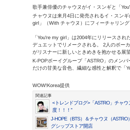
歌手兼俳優のチャウヌがイ・スンギと「You're
チャウヌは来月4日に発売されるイ・スンギのデビ
girl」（With チャウヌ）にフィーチャリ
「You're my girl」は2004年にリ
デュエットでリメークされる。 2人のボーカルと
がリスナーに新しいときめきを抱かせる展
K-POPボーイグループ「ASTRO」のメ
だけの甘美な音色、繊細な感性と解釈で「You'
WOW!Korea提供
関連記事
<トレンドブログ>「ASTRO」チャ
度！！！”
J-HOPE（BTS）＆チャウヌ（AS
グシップストア開店