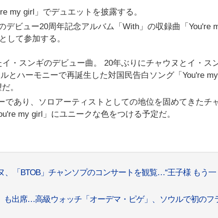
 my girl」でデュエットを披露する。
ュー20周年記念アルバム「With」の収録曲「You're m
ングとして参加する。
リースされたイ・スンギのデビュー曲。 20年ぶりにチャウヌとイ・ス
ハーモニーで再誕生した対国民告白ソング「You're my g
望だ。
ンバーであり、ソロアーティストとしての地位を固めてきたチ
re my girl」にユニークな色をつける予定だ。
ウヌ、「BTOB」チャンソプのコンサートを観覧…“王子様 もう一
TRO）も出席…高級ウォッチ「オーデマ・ピゲ」、ソウルで初のフ