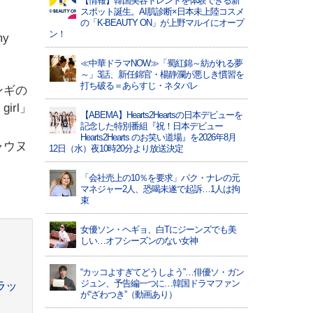
【情報】韓国美容トレンドを体験できる新
スポット誕生。AI肌診断×日本未上陸コスメ
の「K-BEAUTY ON」が上野マルイにオープ
ン！
y
≪中華ドラマNOW≫「蜀紅錦～紡がれる夢
～」3話、新任錦官・楊静瀾が悪しき慣習を
打ち破る＝あらすじ・ネタバレ
ンギの
irl」
【ABEMA】Hearts2Heartsの日本デビューを
記念した特別番組『祝！日本デビュー
Hearts2Hearts のお笑い道場』を2026年8月
ャウヌ
12日（水）夜10時20分より放送決定
「会社売上の10％を要求」パク・ナレの元
マネジャー2人、恐喝未遂で起訴…1人は拘
束
女優ソン・ヘギョ、白Tにジーンズでも美
しい…オフシーズンのない女神
“カッコよすぎてどうしよう”…俳優ソ・ガン
ジュン、予告編一つに…韓国ドラマファン
ラッ
が“ざわつき”（動画あり）