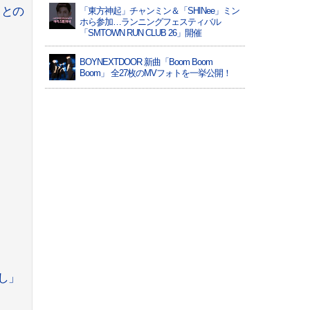
）との
「東方神起」チャンミン＆「SHINee」ミン
ホら参加…ランニングフェスティバル
「SMTOWN RUN CLUB 26」開催
BOYNEXTDOOR 新曲「Boom Boom
Boom」 全27枚のMVフォトを一挙公開！
し」