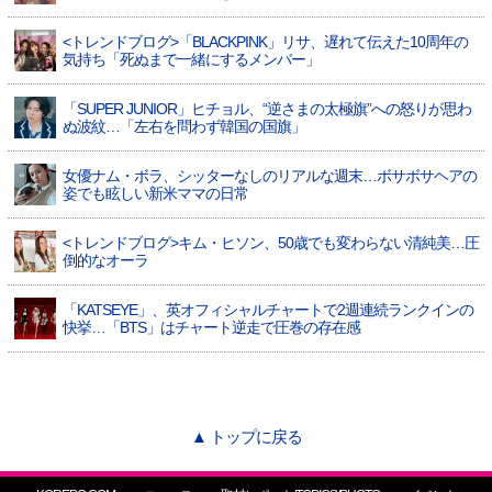
<トレンドブログ>「BLACKPINK」リサ、遅れて伝えた10周年の
気持ち「死ぬまで一緒にするメンバー」
「SUPER JUNIOR」ヒチョル、“逆さまの太極旗”への怒りが思わ
ぬ波紋…「左右を問わず韓国の国旗」
女優ナム・ボラ、シッターなしのリアルな週末…ボサボサヘアの
姿でも眩しい新米ママの日常
<トレンドブログ>キム・ヒソン、50歳でも変わらない清純美…圧
倒的なオーラ
「KATSEYE」、英オフィシャルチャートで2週連続ランクインの
快挙…「BTS」はチャート逆走で圧巻の存在感
▲ トップに戻る