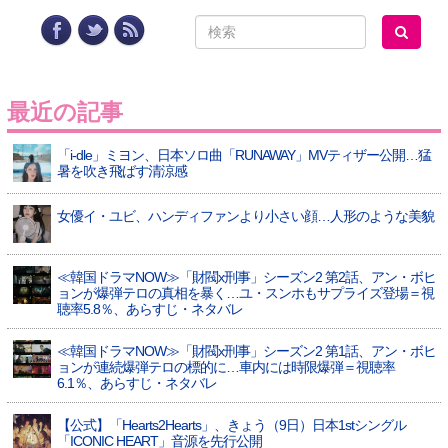
最近の記事
「i-dle」ミヨン、日本ソロ曲「RUNAWAY」MVティザー公開…猛
暑を吹き飛ばす清涼感
女優イ・ユビ、ハンディファンより小さい顔…人形のような美貌
≪韓国ドラマNOW≫「財閥x刑事」シーズン2 第2話、アン・ボヒ
ョンが爆弾テロの真相を暴く…ユ・スンホもサプライズ登場＝視
聴率5.8％、あらすじ・ネタバレ
≪韓国ドラマNOW≫「財閥x刑事」シーズン2 第1話、アン・ボヒ
ョンが連続爆弾テロの標的に…車内には時限爆弾＝視聴率
6.1％、あらすじ・ネタバレ
【公式】「Hearts2Hearts」、きょう（9日）日本1stシングル
「ICONIC HEART」音源を先行公開