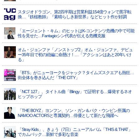
スタジオドラゴン、第2四半期は営業利益154億ウォンで黒字転
換…『鉄槌教師』『素晴らしき新世界』などヒット作が好調
「エージェント・キム」のヒットはK-コンテンツ危機の中で可能
性を見せた…Fantagioシン代表が伝える危機克服
オム・ジョンファ「ノンストップ2」オム・ジョンファ、デビュ
ー35年目で初の続編に命懸け！…「アクションはあと20年いけ
る」
「BTS」がニューヨークをジャック？タイムズスクエアも熱狂…
街全体を巻き込んだ「THE CITY」
「NCT 127」、タイトル曲「Blingy」で証明する…爆発するネオ
ヒップホップ
「THE BOYZ」ヨンフン、ソン・ガン＆パク・ウンビン所属の
NAMOO ACTORSと専属契約…俳優として新たな飛躍へ
「Stray Kids」、きょう（7日）ニューアルバム「THIS & THAT」
でカムバック…新鮮で多彩な音楽