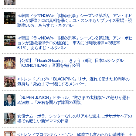
≪韓国ドラマNOW≫「財閥x刑事」シーズン2 第2話、アン・ボヒ
ョンが爆弾テロの真相を暴く…ユ・スンホもサプライズ登場＝視
聴率5.8％、あらすじ・ネタバレ
≪韓国ドラマNOW≫「財閥x刑事」シーズン2 第1話、アン・ボヒ
ョンが連続爆弾テロの標的に…車内には時限爆弾＝視聴率
6.1％、あらすじ・ネタバレ
【公式】「Hearts2Hearts」、きょう（9日）日本1stシングル
「ICONIC HEART」音源を先行公開
<トレンドブログ>「BLACKPINK」リサ、遅れて伝えた10周年の
気持ち「死ぬまで一緒にするメンバー」
「SUPER JUNIOR」ヒチョル、“逆さまの太極旗”への怒りが思わ
ぬ波紋…「左右を問わず韓国の国旗」
女優ナム・ボラ、シッターなしのリアルな週末…ボサボサヘアの
姿でも眩しい新米ママの日常
<トレンドブログ>キム・ヒソン、50歳でも変わらない清純美…圧