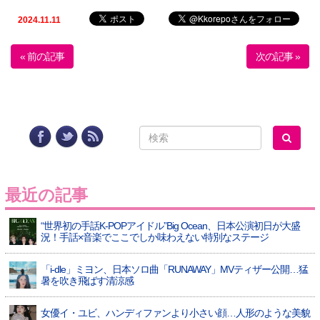
2024.11.11
« 前の記事
次の記事 »
最近の記事
“世界初の手話K-POPアイドル”Big Ocean、日本公演初日が大盛
況！手話×音楽でここでしか味わえない特別なステージ
「i-dle」ミヨン、日本ソロ曲「RUNAWAY」MVティザー公開…猛
暑を吹き飛ばす清涼感
女優イ・ユビ、ハンディファンより小さい顔…人形のような美貌