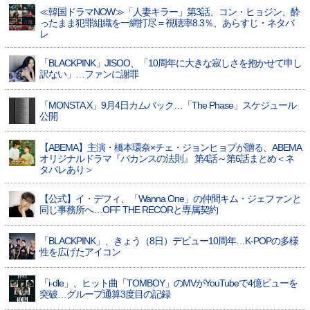
≪韓国ドラマNOW≫「人妻キラー」第3話、コン・ヒョジン、酔
ったまま犯罪組織を一網打尽＝視聴率8.3％、あらすじ・ネタバ
レ
「BLACKPINK」JISOO、「10周年に大きな寂しさを抱かせて申し
訳ない」…ファンに謝罪
「MONSTA X」9月4日カムバック…「The Phase」スケジュール
公開
【ABEMA】主演・橋本環奈×チェ・ジョンヒョプが贈る、ABEMA
オリジナルドラマ『バカンスの法則』 第4話～第6話まとめ＜ネ
タバレあり＞
【公式】イ・デフィ、「Wanna One」の仲間キム・ジェファンと
同じ事務所へ…OFF THE RECORと専属契約
「BLACKPINK」、きょう（8日）デビュー10周年…K-POPの多様
性を広げたアイコン
「i-dle」、ヒット曲「TOMBOY」のMVがYouTubeで4億ビューを
突破…グループ通算3度目の記録