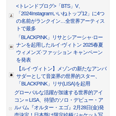
<トレンドブログ>「BTS」V、
「2024Instagramいいねトップ12」に4つ
の名前がランクイン…全世界アーティス
トで最多
「BLACKPINK」リサとシアーシャ·ロー
ナンを起用したルイ·ヴィトン 2025春夏
ウィメンズ·ファッション キャンペーン
を発表
【ルイ·ヴィトン】メゾンの新たなアンバ
サダーとして音楽界の世界的スター、
「BLACKPINK」リサ(LISA)を起用
グローバルな活躍が加速する世界的アイ
コン＝LISA、待望のソロ・デビュー・ア
ルバム『オルター・エゴ』2月28日(金)発
売決定！日本盤は限定絵柄ジャケット写