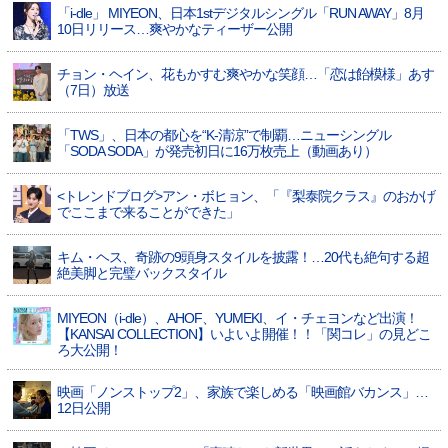
「i-dle」 MIYEON、日本1stデジタルシングル「RUN AWAY」8月
10日リリース…爽やかなティーザー公開
チョン・ヘイン、花もかすむ爽やかな笑顔…「恋は飴模様」あす
（7日）放送
「TWS」、日本の都心を“K-清涼”で制覇…ニューシングル
「SODA SODA」が発売初日に16万枚売上（動画あり）
<トレンドブログ>アン・ボヒョン、「『梨泰院クラス』のおかげ
でここまで来ることができた」
キム・ヘス、奇跡の9頭身スタイルを披露！…20代も絶句する超
絶美脚と完璧バックスタイル
MIYEON（i-dle）、​AHOF​、YUMEKI、イ・チェヨンなど出演！
【KANSAI COLLECTION】いよいよ開催！！「関コレ」の見どこ
ろ大公開！
映画「ノンストップ2」、家族で楽しめる「映画館バカンス」…
12日公開