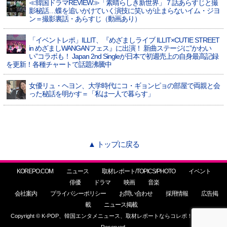
≪韓国ドラマREVIEW≫「素晴らしき新世界」７話あらすじと撮
影秘話…蝶を追いかけていく演技に笑いが止まらないイム・ジヨ
ン＝撮影裏話・あらすじ（動画あり）
「イベントレポ」ILLIT、『めざましライブ ILLIT×CUTIE STREET
in めざましWANGANフェス』に出演！ 新曲ステージに”かわい
い”コラボも！ Japan 2nd Singleが日本で初週売上の自身最高記録
を更新！各種チャートで話題沸騰中
女優リュ・ヘヨン、大学時代にコ・ギョンピョの部屋で両親と会
った秘話を明かす＝「私は一人で暮らす」
▲ トップに戻る
KOREPO.COM
ニュース
取材レポート/TOPICS/PHOTO
イベント
俳優
ドラマ
映画
音楽
会社案内
プライバシーポリシー
お問い合わせ
採用情報
広告掲
載
ニュース掲載
Copyright © K-POP、韓国エンタメニュース、取材レポートならコレポ！ All Rights