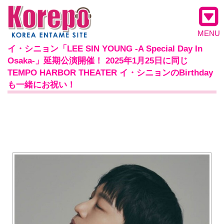
MENU
イ・シニョン「LEE SIN YOUNG -A Special Day In
Osaka-」延期公演開催！ 2025年1月25日に同じ
TEMPO HARBOR THEATER イ・シニョンのBirthday
も一緒にお祝い！