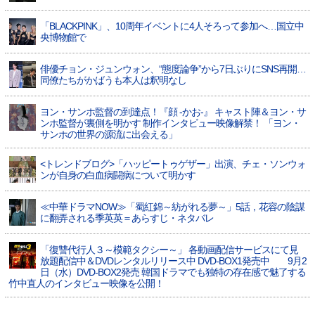
「BLACKPINK」、10周年イベントに4人そろって参加へ…国立中
央博物館で
俳優チョン・ジュンウォン、“態度論争”から7日ぶりにSNS再開…
同僚たちがかばうも本人は釈明なし
ヨン・サンホ監督の到達点！『顔 -かお-』 キャスト陣＆ヨン・サ
ンホ監督が裏側を明かす 制作インタビュー映像解禁！ 「ヨン・
サンホの世界の源流に出会える」
<トレンドブログ>「ハッピートゥゲザー」出演、チェ・ソンウォ
ンが自身の白血病闘病について明かす
≪中華ドラマNOW≫「蜀紅錦～紡がれる夢～」5話，花容の陰謀
に翻弄される季英英＝あらすじ・ネタバレ
「復讐代行人３～模範タクシー～」 各動画配信サービスにて見
放題配信中＆DVDレンタルリリース中 DVD-BOX1発売中 9月2
日（水）DVD-BOX2発売 韓国ドラマでも独特の存在感で魅了する
竹中直人のインタビュー映像を公開！