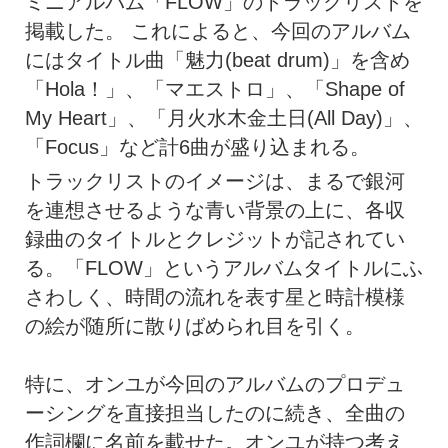
ミニアルバム「FLOW」のトラックリストを
掲載した。 これによると、今回のアルバム
にはタイトル曲「魅力(beat drum)」を含め
「Hola！」、「マエストロ」、「Shape of
My Heart」、「月火水木金土日(All Day)」、
「Focus」など計6曲が盛り込まれる。
トラックリストのイメージは、まるで銀河
を連想させるような青い背景の上に、各収
録曲のタイトルとクレジットが記されてい
る。「FLOW」というアルバムタイトルにふ
さわしく、時間の流れを表す星と時計模様
の絵が随所に散りばめられ目を引く。
特に、オンユが今回のアルバムのプロデュ
ーシングを直接担当したのに続き、全曲の
作詞欄に名前を載せた。オンユが持つ考え