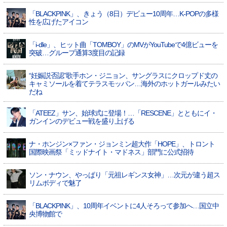
「BLACKPINK」、きょう（8日）デビュー10周年…K-POPの多様
性を広げたアイコン
「i-dle」、ヒット曲「TOMBOY」のMVがYouTubeで4億ビューを
突破…グループ通算3度目の記録
“妊娠説否認”歌手ホン・ジニョン、サングラスにクロップド丈の
キャミソールを着てテラスモッパン…海外のホットガールみたい
だね
「ATEEZ」サン、始球式に登場！…「RESCENE」とともにイ・
ガンインのデビュー戦を盛り上げる
ナ・ホンジン×ファン・ジョンミン超大作「HOPE」、トロント
国際映画祭「ミッドナイト・マドネス」部門に公式招待
ソン・ナウン、やっぱり「元祖レギンス女神」…次元が違う超ス
リムボディで魅了
「BLACKPINK」、10周年イベントに4人そろって参加へ…国立中
央博物館で