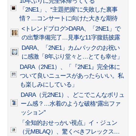
10年ぶりに完全体帰ってくる
「2NE1」、“主題把握”に失敗した裏事
情？…コンサートに向けた大きな期待
<トレンドブログ>DARA、「2NE1」で
の出撃準備完了…見事な11字腹筋披露
DARA、「2NE1」カムバックのお祝い
に感激「8年ぶり堂々と…とても幸せ」
DARA（2NE1）、「『2NE1』完全体に
ついて良いニュースがあったらいい。私
も楽しみにしている」
DARA（元2NE1）、どこでこんなボリュ
ーム感？…水着のような破格“露出ファ
ッション”
「全知的おせっかい視点」イ・ジュン
（元MBLAQ）、驚くべきフレックス…