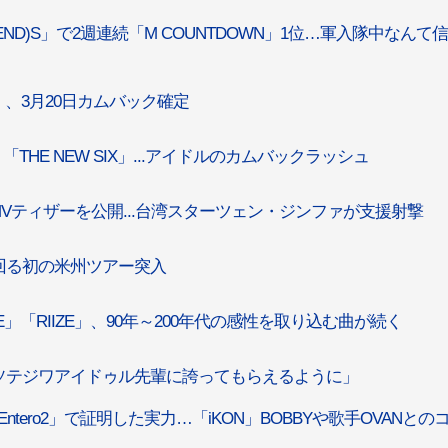
(END)S」で2週連続「M COUNTDOWN」1位…軍入隊中なんて
E」、3月20日カムバック確定
」、「THE NEW SIX」...アイドルのカムバックラッシュ
d」MVティザーを公開...台湾スターツェン・ジンファが支援射撃
市を回る初の米州ツアー突入
 LIFE」「RIIZE」、90年～200年代の感性を取り込む曲が続く
、「ソテジワアイドゥル先輩に誇ってもらえるように」
Entero2」で証明した実力…「iKON」BOBBYや歌手OVANとの