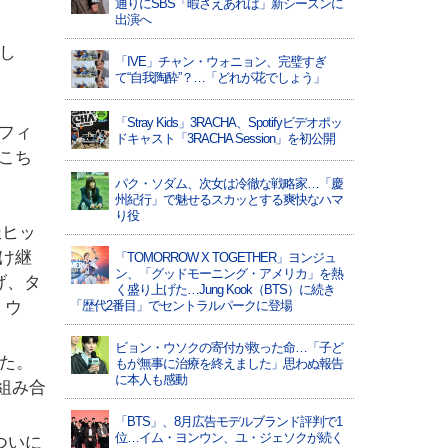
通りにSBS「暇さえあれば」新シーズンに
出演へ
載し
「IVE」チャン・ウォニョン、完璧すぎ
て“自我陶酔”？…「どれが花でしょう」
「Stray Kids」3RACHA、Spotifyビデオポッ
フィ
ドキャスト「3RACHA Session」を初公開
こち
パク・ソダム、次女は冷徹な戦略家…「慶
州紀行」で魅せるスカッとする爽快なハマ
り役
派ヒッ
け継
「TOMORROW X TOGETHER」ヨンジュ
ン、「グッドモーニング・アメリカ」を熱
げ、タ
く盛り上げた…Jung Kook（BTS）に続き
、ウ
「歴代2番目」でセントラルパークに登場
ビョン・ウソクの寄付が救った命…「子ど
げた。
もが無事に治療を終えました」思わぬ報告
に本人も感動
く組み合
「BTS」、8月広告モデルブランド評判で1
位…イム・ヨンウン、ユ・ジェソクが続く
がついに