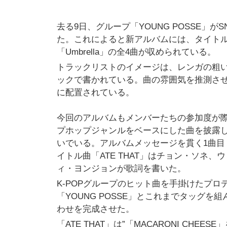
去る9日、グループ「YOUNG POSSE」がS
た。これによると新アルバムには、タイトル曲「AT
「Umbrella」の全4曲が収められている。
トラックリストのイメージは、レンガの粗
ックで書かれている。曲の雰囲気を推測さ
に配置されている。
今回のアルバムもメンバーたちの参加度が際立
プホップジャンルをベースにした曲を披露
いでいる。アルバムメッセージを貫く1曲目「
イトル曲「ATE THAT」はチョン・ソネ、
ィ・ヨンジョンが歌詞を書いた。
K-POPグループのヒット曲を手掛けたプロ
「YOUNG POSSE」とこれまでタッグを組んで
わせを完成させた。
「ATE THAT」は”「MACARONI CHE