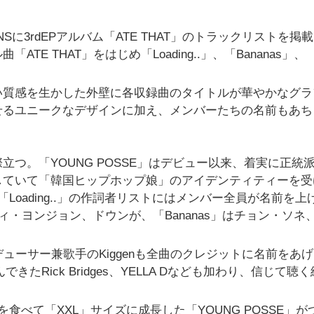
NSに3rdEPアルバム「ATE THAT」のトラックリストを掲
E THAT」をはじめ「Loading..」、「Bananas」、
い質感を生かした外壁に各収録曲のタイトルが華やかなグラ
せるユニークなデザインに加え、メンバーたちの名前もあち
つ。「YOUNG POSSE」はデビュー以来、着実に正統
していて「韓国ヒップホップ娘」のアイデンティティーを受
Loading..」の作詞者リストにはメンバー全員が名前を上
ウィ・ヨンジョン、ドウンが、「Bananas」はチョン・ソネ
デューサー兼歌手のKiggenも全曲のクレジットに名前をあ
きたRick Bridges、YELLA Dなども加わり、信じて聴
ESE」を食べて「XXL」サイズに成長した「YOUNG POSSE」