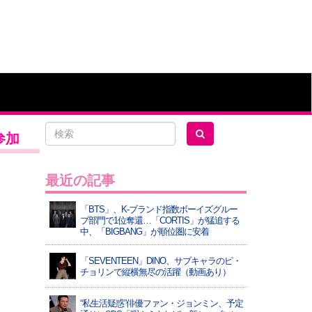
参加
最近の記事
「BTS」、K-ブランド指数ボーイズグルー
プ部門で1位奪還…「CORTIS」が猛追する
中、「BIGBANG」が順位圏に安着
「SEVENTEEN」DINO、サブキャラのピ・
チョリンで縦横無尽の活躍（動画あり）
“私生活疑惑”俳優ファン・ジョンミン、予定