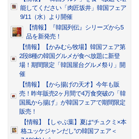
能してください「肉匠坂井」韓国フェア
9/11（水）より開催
【情報】『韓国列伝』シリーズから5
品を新発売！
【情報】【かみむら牧場】韓国フェア第
2段
8種の韓国グルメが食べ放題に新登
場！期間限定「韓国屋台グルメ祭り」開
催
【情報】【から揚げの天才】今年も販
売！昨年販売2ヶ月間で4万食突破の「韓
国風から揚げ」が韓国フェアで期間限定
販売！
【情報】【しゃぶ葉】夏は“チュクミ×本
格ユッケジャンだし”の韓国フェア＜