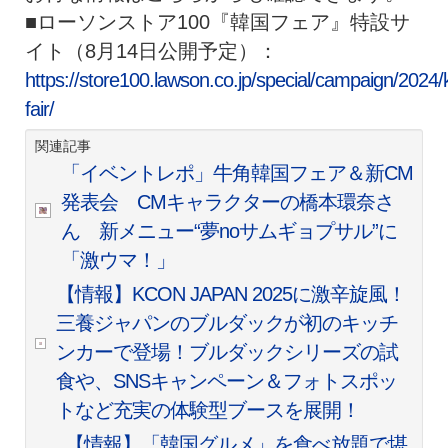
■ローソンストア100『韓国フェア』特設サ
イト（8月14日公開予定）：
https://store100.lawson.co.jp/special/campaign/2024
fair/
関連記事
「イベントレポ」牛角韓国フェア＆新CM
発表会 CMキャラクターの橋本環奈さ
ん 新メニュー“夢noサムギョプサル”に
「激ウマ！」
【情報】KCON JAPAN 2025に激辛旋風！
三養ジャパンのブルダックが初のキッチ
ンカーで登場！ブルダックシリーズの試
食や、SNSキャンペーン＆フォトスポッ
トなど充実の体験型ブースを展開！
【情報】「韓国グルメ」を食べ放題で堪