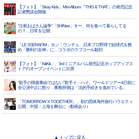
【フォト】「Stray Kids」Mini Album『THIS & THAT』の発売記念
記者懇談会開催
“注射おばさん論争”「SHINee」キー、何を食べて暮らしてる
の？…日常を公開
「LE SSERAFIM」ホン・ウンチェ、日本プロ野球で始球式を務
め「勝利の女神」に…コラボのラブコール殺到
【フォト】「KiiiKiii」、3rdミニアルバム発売記念ポップアップス
トアのオープンイベントに出席
“歌手の帰責事由ではない”歌手イ・ハイ、ワールドツアー4日前に
全公演中止に怒り…事務所側は「法的手続きを進めている」
「TOMORROW X TOGETHER」、初の団体海外旅行バラエティ
公開…中国・上海を舞台に（動画あり）
▲ トップに戻る