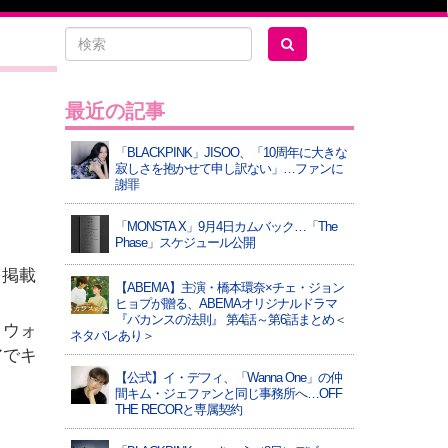
最近の記事
「BLACKPINK」JISOO、「10周年に大きな
寂しさを抱かせて申し訳ない」…ファンに
謝罪
「MONSTA X」9月4日カムバック…「The
Phase」スケジュール公開
を掲載
【ABEMA】主演・橋本環奈×チェ・ジョン
ヒョプが贈る、ABEMAオリジナルドラマ
『バカンスの法則』 第4話～第6話まとめ＜
・ウォ
ネタバレあり＞
アでキ
【公式】イ・デフィ、「Wanna One」の仲
間キム・ジェファンと同じ事務所へ…OFF
THE RECORと専属契約