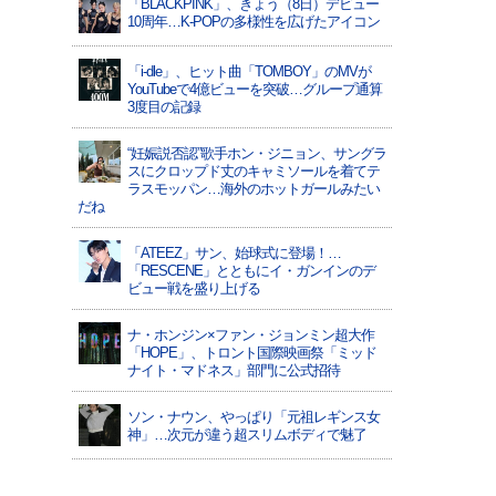
「BLACKPINK」、きょう（8日）デビュー
10周年…K-POPの多様性を広げたアイコン
「i-dle」、ヒット曲「TOMBOY」のMVが
YouTubeで4億ビューを突破…グループ通算
3度目の記録
“妊娠説否認”歌手ホン・ジニョン、サングラ
スにクロップド丈のキャミソールを着てテ
ラスモッパン…海外のホットガールみたい
だね
「ATEEZ」サン、始球式に登場！…
「RESCENE」とともにイ・ガンインのデ
ビュー戦を盛り上げる
ナ・ホンジン×ファン・ジョンミン超大作
「HOPE」、トロント国際映画祭「ミッド
ナイト・マドネス」部門に公式招待
ソン・ナウン、やっぱり「元祖レギンス女
神」…次元が違う超スリムボディで魅了