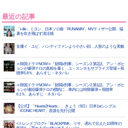
最近の記事
「i-dle」ミヨン、日本ソロ曲「RUNAWAY」MVティザー公開…猛
暑を吹き飛ばす清涼感
女優イ・ユビ、ハンディファンより小さい顔…人形のような美貌
≪韓国ドラマNOW≫「財閥x刑事」シーズン2 第2話、アン・ボヒ
ョンが爆弾テロの真相を暴く…ユ・スンホもサプライズ登場＝視
聴率5.8％、あらすじ・ネタバレ
≪韓国ドラマNOW≫「財閥x刑事」シーズン2 第1話、アン・ボヒ
ョンが連続爆弾テロの標的に…車内には時限爆弾＝視聴率
6.1％、あらすじ・ネタバレ
【公式】「Hearts2Hearts」、きょう（9日）日本1stシングル
「ICONIC HEART」音源を先行公開
<トレンドブログ>「BLACKPINK」リサ、遅れて伝えた10周年の