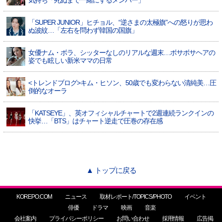
気持ち「死ぬまで一緒にするメンバー」
「SUPER JUNIOR」ヒチョル、“逆さまの太極旗”への怒りが思わ
ぬ波紋…「左右を問わず韓国の国旗」
女優ナム・ボラ、シッターなしのリアルな週末…ボサボサヘアの
姿でも眩しい新米ママの日常
<トレンドブログ>キム・ヒソン、50歳でも変わらない清純美…圧
倒的なオーラ
「KATSEYE」、英オフィシャルチャートで2週連続ランクインの
快挙…「BTS」はチャート逆走で圧巻の存在感
▲ トップに戻る
KOREPO.COM
ニュース
取材レポート/TOPICS/PHOTO
イベント
俳優
ドラマ
映画
音楽
会社案内
プライバシーポリシー
お問い合わせ
採用情報
広告掲