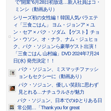
で”開業”6月28日初放送…新入社員はコ・
ミンシ（動画あり）
シリーズ初の女性編！韓国人気バラエテ
ィ「三食ごはん」 ヨム・ジョンア × ユ
ン・セア × パク・ソダム 【ゲスト】チョ
ン・ウソン、オ・ナラ、ナム・ジュヒョ
ク、パク・ソジュンら豪華ゲスト出演！
「三食ごはん 山村編」DVD 2024年7月24
日(水) 発売決定！！
パク・ソジュン、ミスマッチファッシ
ョンもセクシーに（動画あり）
パク・ソジュン、優しい笑顔に思わず
見とれる…ナチュラルさが魅力
パク・ソジュン、日本でのゆとりある日
常公開…「Thank you for great