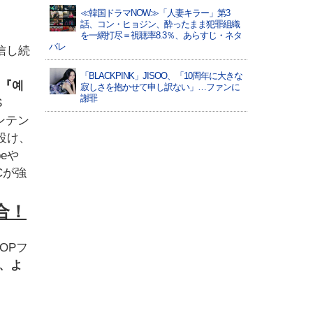
≪韓国ドラマNOW≫「人妻キラー」第3
話、コン・ヒョジン、酔ったまま犯罪組織
を一網打尽＝視聴率8.3％、あらすじ・ネタ
バレ
信し続
「BLACKPINK」JISOO、「10周年に大きな
『예
寂しさを抱かせて申し訳ない」…ファンに
謝罪
S
コンテン
を設け、
eや
Cが強
合！
POPフ
、よ