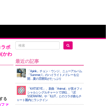
コラボ
)(かわ
最近の記事
「Apink」チョン・ウンジ、ニューアルバム
「Summer, I」のハイライトメドレーを公
開…夏の雰囲気がたっぷり
「KATSEYE」、新曲「Animal」が英オフィ
シャルシングルチャートで18位…「LE
SSERAFIM」や「ILLIT」とのコラボ曲もチ
営する
ャート圏内にランクイン
のファ