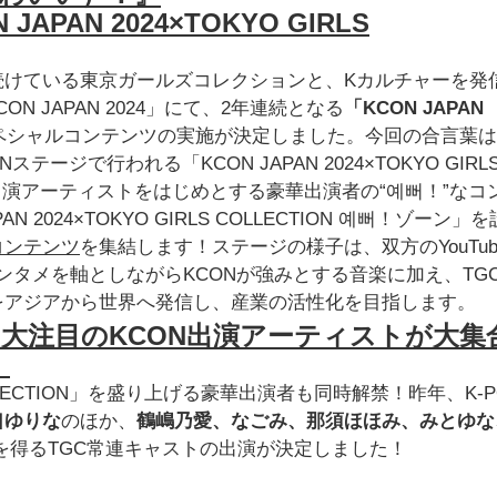
AN 2024×TOKYO GIRLS
続けている東京ガールズコレクションと、Kカルチャーを発
N JAPAN 2024」にて、2年連続となる
「KCON JAPAN
ペシャルコンテンツの実施が決定しました。今回の合言葉は
ステージで行われる「KCON JAPAN 2024×TOKYO GIRL
 2024出演アーティストをはじめとする豪華出演者の“예뻐！”な
2024×TOKYO GIRLS COLLECTION 예뻐！ゾーン」
コンテンツ
を集結します！ステージの様子は、双方のYouTub
エンタメを軸としながらKCONが強みとする音楽に加え、TG
をアジアから世界へ発信し、産業の活性化を目指します。
や大注目のKCON出演アーティストが大集
！
LS COLLECTION」を盛り上げる豪華出演者も同時解禁！昨年、K-
口ゆりな
のほか、
鶴嶋乃愛、なごみ、那須ほほみ、みとゆな
を得るTGC常連キャストの出演が決定しました！