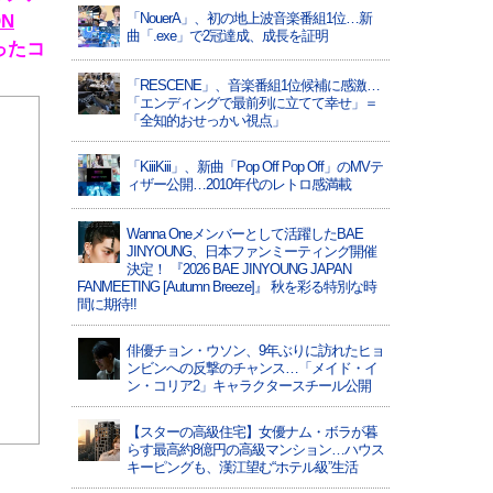
「NouerA」、初の地上波音楽番組1位…新
N
曲「.exe」で2冠達成、成長を証明
ったコ
「RESCENE」、音楽番組1位候補に感激…
「エンディングで最前列に立てて幸せ」＝
「全知的おせっかい視点」
「KiiiKiii」、新曲「Pop Off Pop Off」のMVテ
ィザー公開…2010年代のレトロ感満載
Wanna Oneメンバーとして活躍したBAE
JINYOUNG、日本ファンミーティング開催
決定！ 『2026 BAE JINYOUNG JAPAN
FANMEETING [Autumn Breeze]』 秋を彩る特別な時
間に期待!!
俳優チョン・ウソン、9年ぶりに訪れたヒョ
ンビンへの反撃のチャンス…「メイド・イ
ン・コリア2」キャラクタースチール公開
【スターの高級住宅】女優ナム・ボラが暮
らす最高約8億円の高級マンション…ハウス
キーピングも、漢江望む“ホテル級”生活