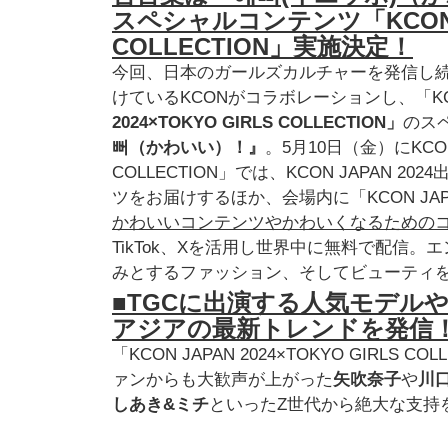
スペシャルコンテンツ「KCON JAP
COLLECTION」実施決定！
今回、日本のガールズカルチャーを発信し
けているKCONがコラボレーションし、「KCO
2024×TOKYO GIRLS COLLECTION」
のス
뻐（かわいい）！』
。5月10日（金）にKCON
COLLECTION」では、KCON JAPAN
ツをお届けするほか、会場内に「KCON JAPAN 
かわいいコンテンツやかわいくなるための
TikTok、Xを活用し世界中に無料で配信。
みとするファッション、そしてビューティ
■TGCに出演する人気モデル
アジアの最新トレンドを発信
「KCON JAPAN 2024×TOKYO GIR
ァンからも大歓声が上がった
矢吹奈子
や
川
しあき&ミチ
といったZ世代から絶大な支持