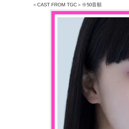
＜CAST FROM TGC＞※50音順