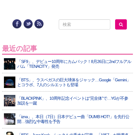
最近の記事
「SF9」、デビュー10周年にカムバック！8月26日に2ndフルアル
バム「TENACITY」発売
「BTS」、ラスベガスの巨大球体をジャック…Google「Gemini」
とコラボ、7人のシルエットも登場
「BLACKPINK」、10周年記念イベントは“完全体”で…YGが不参
加説を一蹴
「izna」、本日（7日）日本デビュー曲「DUMB HOT!」を先行公
開…強烈な中毒性を予告