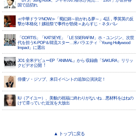
「BTS」Jung Kook、シャネルの香水が完売…「1957」が世界各
国で品切れ
≪中華ドラマNOW≫「蜀紅錦～紡がれる夢～」4話，季英英の反
撃が本格化！嫘祖祭で事件が勃発＝あらすじ・ネタバレ
「CORTIS」「KATSEYE」「LE SSERAFIM」ホ・ユンジン、次世
代を担うK-POP＆韓流スター…米バラエティ「Young Hollywood
Impact」に選出
JO1 全⽶デビューEP『ANIMAL』から 収録曲「SAKURA」リリッ
クビデオ公開︕
俳優ソ・ジソブ、来日イベントの追加公演決定！
IU（アイユー）、美貌の祝福に終わりがないね…悪材料をはねの
けて滞っていた近況を大放出
▲ トップに戻る