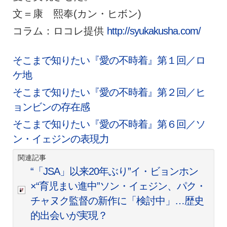
文＝康 熙奉(カン・ヒボン)
コラム：ロコレ提供
http://syukakusha.com/
そこまで知りたい『愛の不時着』第１回／ロ
ケ地
そこまで知りたい『愛の不時着』第２回／ヒ
ョンビンの存在感
そこまで知りたい『愛の不時着』第６回／ソ
ン・イェジンの表現力
関連記事
“「JSA」以来20年ぶり”イ・ビョンホン
×“育児まい進中”ソン・イェジン、パク・
チャヌク監督の新作に「検討中」…歴史
的出会いが実現？