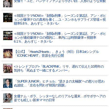
女優イ・ユビ、ハンディファンより小さい顔…人形のような美貌
≪韓国ドラマNOW≫「財閥x刑事」シーズン2 第2話、アン・ボヒ
ョンが爆弾テロの真相を暴く…ユ・スンホもサプライズ登場＝視
聴率5.8％、あらすじ・ネタバレ
≪韓国ドラマNOW≫「財閥x刑事」シーズン2 第1話、アン・ボヒ
ョンが連続爆弾テロの標的に…車内には時限爆弾＝視聴率
6.1％、あらすじ・ネタバレ
【公式】「Hearts2Hearts」、きょう（9日）日本1stシングル
「ICONIC HEART」音源を先行公開
<トレンドブログ>「BLACKPINK」リサ、遅れて伝えた10周年の
気持ち「死ぬまで一緒にするメンバー」
「SUPER JUNIOR」ヒチョル、“逆さまの太極旗”への怒りが思わ
ぬ波紋…「左右を問わず韓国の国旗」
女優ナム・ボラ、シッターなしのリアルな週末…ボサボサヘアの
姿でも眩しい新米ママの日常