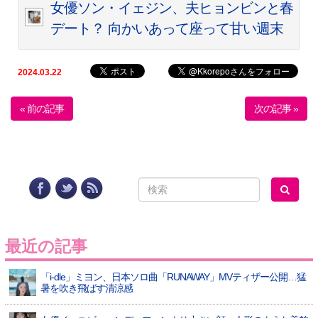
女優ソン・イェジン、夫ヒョンビンと春
デート？ 向かいあって座って甘い週末
2024.03.22
« 前の記事
次の記事 »
最近の記事
「i-dle」ミヨン、日本ソロ曲「RUNAWAY」MVティザー公開…猛
暑を吹き飛ばす清涼感