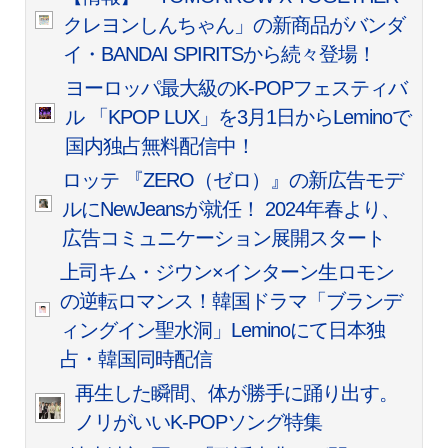
クレヨンしんちゃん」の新商品がバンダ
イ・BANDAI SPIRITSから続々登場！
ヨーロッパ最大級のK-POPフェスティバ
ル 「KPOP LUX」を3月1日からLeminoで
国内独占無料配信中！
ロッテ 『ZERO（ゼロ）』の新広告モデ
ルにNewJeansが就任！ 2024年春より、
広告コミュニケーション展開スタート
上司キム・ジウン×インターン生ロモン
の逆転ロマンス！韓国ドラマ「ブランデ
ィングイン聖水洞」Leminoにて日本独
占・韓国同時配信
再生した瞬間、体が勝手に踊り出す。
ノリがいいK-POPソング特集