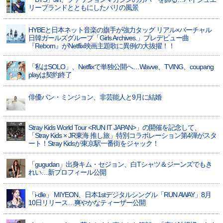
リーブランドとともにしたパリの風景
HYBEと日本ネット音楽の旗手が強力タッグ リアル×バーチャル
日韓ガールズグループ「Girls Archives.」プレデビュー曲
『Reborn』がNetflix映画主題歌に異例の大抜擢！！
「私はSOLO」、Netflixで単独公開へ…Wavve、TVING、coupang
playは契約終了
俳優パン・ミンジョン、非芸能人と9月に結婚
Stray Kids World Tour <RUN IT JAPAN>」の開催を記念して、
「Stray Kids × JR東海 推し旅」特別コラボレーション第4弾がスタ
ート！Stray Kidsが東京駅一番街をジャック！
「gugudan」出身キム・セジョン、白Tシャツ＆ジーンズでもき
れい…新プロフィール公開
「i-dle」 MIYEON、日本1stデジタルシングル「RUN AWAY」8月
10日リリース…爽やかなティーザー公開