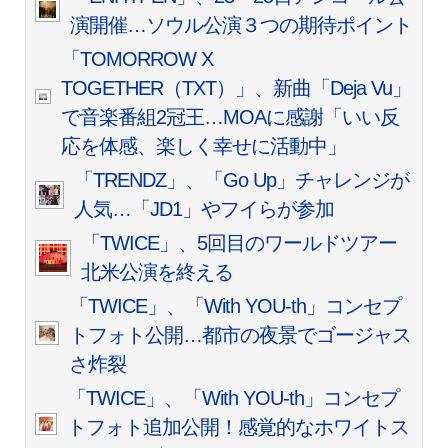
演開催…ソウル公演３つの期待ポイント
「TOMORROW X
TOGETHER（TXT）」、新曲「Deja Vu」
で音楽番組2冠王…MOAに感謝「いい反
応を体感、楽しく幸せに活動中」
「TRENDZ」、「Go Up」チャレンジが
人気…「JD1」やフイらが参加
「TWICE」、5回目のワールドツアー
北米公演を終える
「TWICE」、「With YOU-th」コンセプ
トフォト公開…都市の夜景でゴージャス
さ炸裂
「TWICE」、「With YOU-th」コンセプ
トフォト追加公開！感覚的なホワイトス