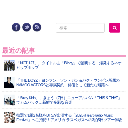
最近の記事
「NCT 127」、タイトル曲「Blingy」で証明する…爆発するネオ
ヒップホップ
「THE BOYZ」ヨンフン、ソン・ガン＆パク・ウンビン所属の
NAMOO ACTORSと専属契約…俳優として新たな飛躍へ
「Stray Kids」、きょう（7日）ニューアルバム「THIS & THAT」
でカムバック…新鮮で多彩な音楽
抽選で1組2名様をBTSが出演する「2026 iHeartRadio Music
Festival」へご招待！アメリカ ラスベガスへの3泊5日ツアー体験