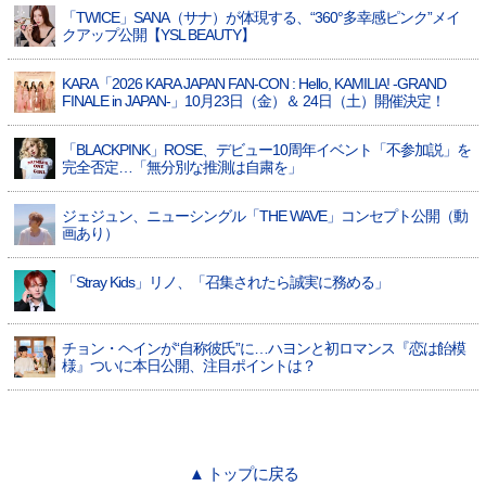
「TWICE」SANA（サナ）が体現する、“360°多幸感ピンク”メイ
クアップ公開【YSL BEAUTY】
KARA「2026 KARA JAPAN FAN-CON : Hello, KAMILIA! -GRAND
FINALE in JAPAN-」10月23日（金）＆ 24日（土）開催決定！
「BLACKPINK」ROSE、デビュー10周年イベント「不参加説」を
完全否定…「無分別な推測は自粛を」
ジェジュン、ニューシングル「THE WAVE」コンセプト公開（動
画あり）
「Stray Kids」リノ、「召集されたら誠実に務める」
チョン・ヘインが“自称彼氏”に…ハヨンと初ロマンス『恋は飴模
様』ついに本日公開、注目ポイントは？
▲ トップに戻る