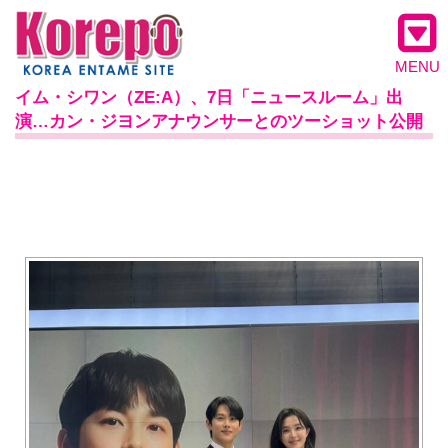
MENU
イム・シワン（ZE:A）、7日「ニュースルーム」出
演…カン・ジヨンアナウンサーとのツーショット公開