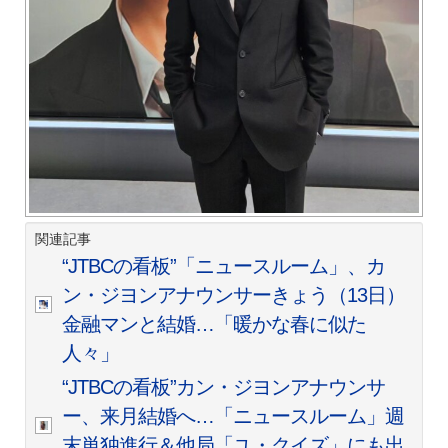
関連記事
“JTBCの看板”「ニュースルーム」、カ
ン・ジヨンアナウンサーきょう（13日）
金融マンと結婚…「暖かな春に似た
人々」
“JTBCの看板”カン・ジヨンアナウンサ
ー、来月結婚へ…「ニュースルーム」週
末単独進行＆他局「ユ・クイズ」にも出