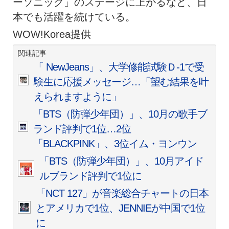
ーソニック」のステージに上がるなど、日
本でも活躍を続けている。
WOW!Korea提供
関連記事
「 NewJeans」、大学修能試験Ｄ-1で受
験生に応援メッセージ…「望む結果を叶
えられますように」
「BTS（防弾少年団）」、10月の歌手ブ
ランド評判で1位…2位
「BLACKPINK」、3位イム・ヨンウン
「BTS（防弾少年団）」、10月アイド
ルブランド評判で1位に
「NCT 127」が音楽総合チャートの日本
とアメリカで1位、JENNIEが中国で1位
に