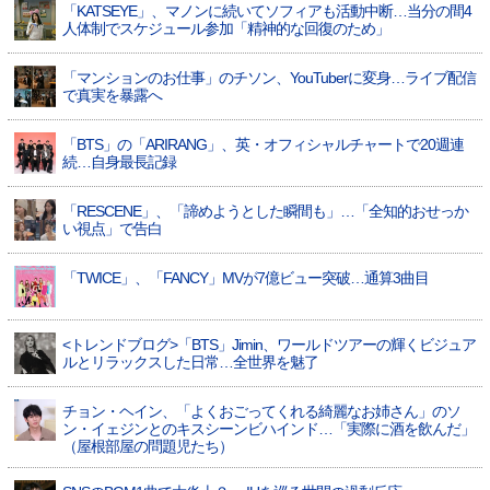
「KATSEYE」、マノンに続いてソフィアも活動中断…当分の間4
人体制でスケジュール参加「精神的な回復のため」
「マンションのお仕事」のチソン、YouTuberに変身…ライブ配信
で真実を暴露へ
「BTS」の「ARIRANG」、英・オフィシャルチャートで20週連
続…自身最長記録
「RESCENE」、「諦めようとした瞬間も」…「全知的おせっか
い視点」で告白
「TWICE」、「FANCY」MVが7億ビュー突破…通算3曲目
<トレンドブログ>「BTS」Jimin、ワールドツアーの輝くビジュア
ルとリラックスした日常…全世界を魅了
チョン・ヘイン、「よくおごってくれる綺麗なお姉さん」のソ
ン・イェジンとのキスシーンビハインド…「実際に酒を飲んだ」
（屋根部屋の問題児たち）