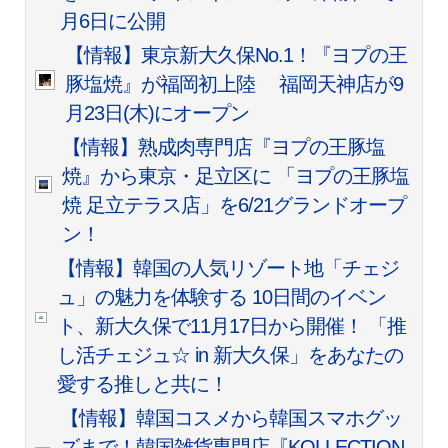
月6日に公開
【情報】東京新大久保No.1！『ヨプの王
豚塩焼』が福岡初上陸 福岡天神店が9
月23日(木)にオープン
【情報】熟成肉専門店『ヨプの王豚塩
焼』から東京・足立区に 「ヨプの王豚塩
焼 足立テラス店」を6/21グランドオープ
ン！
【情報】韓国の人気リゾート地「チェジ
ュ」の魅力を体験する 10日間のイベン
ト、新大久保で11月17日から開催！ 「推
し活チェジュ☆ in 新大久保」をあなたの
愛する推しと共に！
【情報】韓国コスメから韓国スマホグッ
ズまで！韓国雑貨専門店『KOLLECTION