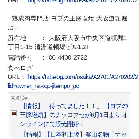
URL：
https://tabelog.com/osaka/A2701/A270202/
- 熟成肉専門店 ヨプの王豚塩焼 大阪道頓堀
店 -
所在地 ： 大阪府大阪市中央区道頓堀1
丁目1-15 清洲道頓堀ビル1.2F
電話番号 ： 06-4400-2722
食べログ
URL：
https://tabelog.com/osaka/A2701/A270202/
lid=owner_rst-top-jitempo_pc
関連記事
【情報】「待ってました！！」 【ヨプの
王豚塩焼】のナッコプセが6月1日より オ
ンラインにて販売開始！
【情報】【日本初上陸】釜山名物「ナッ