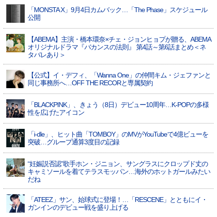
「MONSTA X」9月4日カムバック…「The Phase」スケジュール
公開
【ABEMA】主演・橋本環奈×チェ・ジョンヒョプが贈る、ABEMA
オリジナルドラマ『バカンスの法則』 第4話～第6話まとめ＜ネ
タバレあり＞
【公式】イ・デフィ、「Wanna One」の仲間キム・ジェファンと
同じ事務所へ…OFF THE RECORと専属契約
「BLACKPINK」、きょう（8日）デビュー10周年…K-POPの多様
性を広げたアイコン
「i-dle」、ヒット曲「TOMBOY」のMVがYouTubeで4億ビューを
突破…グループ通算3度目の記録
“妊娠説否認”歌手ホン・ジニョン、サングラスにクロップド丈の
キャミソールを着てテラスモッパン…海外のホットガールみたい
だね
「ATEEZ」サン、始球式に登場！…「RESCENE」とともにイ・
ガンインのデビュー戦を盛り上げる