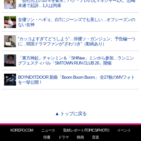
「会社売上の10％を要求」パク・ナレの元マネジャー2人、恐喝
未遂で起訴…1人は拘束
女優ソン・ヘギョ、白Tにジーンズでも美しい…オフシーズンの
ない女神
“カッコよすぎてどうしよう”…俳優ソ・ガンジュン、予告編一つ
に…韓国ドラマファンが“ざわつき”（動画あり）
「東方神起」チャンミン＆「SHINee」ミンホら参加…ランニン
グフェスティバル「SMTOWN RUN CLUB 26」開催
BOYNEXTDOOR 新曲「Boom Boom Boom」 全27枚のMVフォト
を一挙公開！
▲ トップに戻る
KOREPO.COM
ニュース
取材レポート/TOPICS/PHOTO
イベント
俳優
ドラマ
映画
音楽