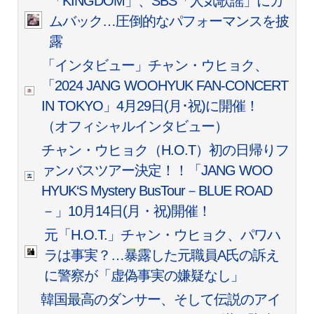
「KINGDOM」、SBS「人気歌謡」にカ
ムバック…圧倒的なパフォーマンスを披
露
「インタビュー」チャン・ウヒョク、
「2024 JANG WOOHYUK FAN-CONCERT
IN TOKYO」4月29日(月･祝)に開催！
（オフィシャルインタビュー）
チャン・ウヒョク（H.O.T）初の日帰りフ
ァンバスツアー決定！！「JANG WOO
HYUK‘S Mystery BusTour－BLUE ROAD
－」10月14日(月・祝)開催！
元「H.O.T.」チャン・ウヒョク、パワハ
ラは事実？…暴露した元職員A氏の訴え
に警察が「虚偽事実の嫌疑なし」
韓国最高のダンサー、そして伝説のアイ