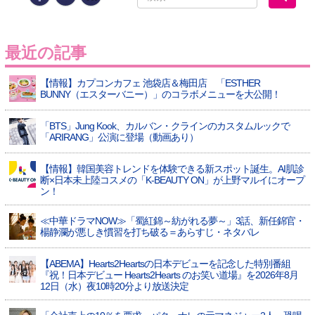
最近の記事
【情報】カプコンカフェ 池袋店＆梅田店 「ESTHER
BUNNY（エスターバニー）」のコラボメニューを大公開！
「BTS」Jung Kook、カルバン・クラインのカスタムルックで
「ARIRANG」公演に登場（動画あり）
【情報】韓国美容トレンドを体験できる新スポット誕生。AI肌診
断×日本未上陸コスメの「K-BEAUTY ON」が上野マルイにオープ
ン！
≪中華ドラマNOW≫「蜀紅錦～紡がれる夢～」3話、新任錦官・
楊静瀾が悪しき慣習を打ち破る＝あらすじ・ネタバレ
【ABEMA】Hearts2Heartsの日本デビューを記念した特別番組
『祝！日本デビュー Hearts2Hearts のお笑い道場』を2026年8月
12日（水）夜10時20分より放送決定