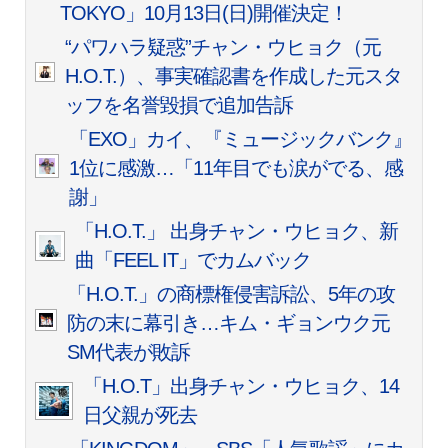
TOKYO」10月13日(日)開催決定！
“パワハラ疑惑”チャン・ウヒョク（元
H.O.T.）、事実確認書を作成した元スタ
ッフを名誉毀損で追加告訴
「EXO」カイ、『ミュージックバンク』
1位に感激…「11年目でも涙がでる、感
謝」
「H.O.T.」 出身チャン・ウヒョク、新
曲「FEEL IT」でカムバック
「H.O.T.」の商標権侵害訴訟、5年の攻
防の末に幕引き…キム・ギョンウク元
SM代表が敗訴
「H.O.T」出身チャン・ウヒョク、14
日父親が死去