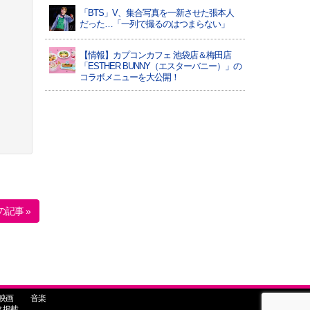
「BTS」V、集合写真を一新させた張本人
だった…「一列で撮るのはつまらない」
【情報】カプコンカフェ 池袋店＆梅田店
「ESTHER BUNNY（エスターバニー）」の
コラボメニューを大公開！
の記事 »
映画
音楽
ス掲載