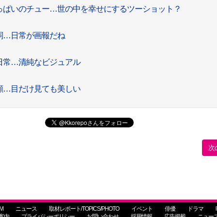
っぱいのチュー…世の中を幸せにするツーショット？
詞…日常が画報だね
日常…清純なビジュアル
顔…目だけ見ても美しい
次
M
ニュース
取材レポート/TOPICS/PHOTO
イベント
俳優
ドラマ
案内
プライバシーポリシー
お問い合わせ
採用情報
広告掲載
ニュー