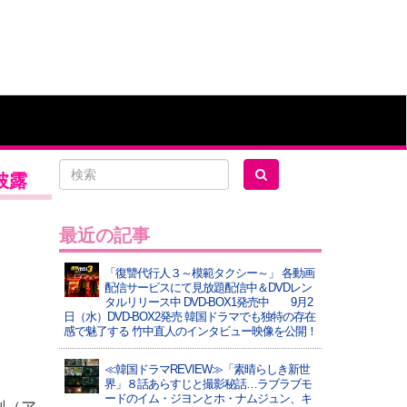
披露
最近の記事
「復讐代行人３～模範タクシー～」 各動画
配信サービスにて見放題配信中＆DVDレン
タルリリース中 DVD-BOX1発売中 9月2
日（水）DVD-BOX2発売 韓国ドラマでも独特の存在
感で魅了する 竹中直人のインタビュー映像を公開！
≪韓国ドラマREVIEW≫「素晴らしき新世
界」８話あらすじと撮影秘話…ラブラブモ
ードのイム・ジヨンとホ・ナムジュン、キ