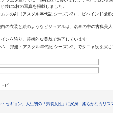
グラムを通してに「9時20分に会いましょう #アラムンの
トと共に3枚の写真を掲載しました。
ムンの剣（アスダル年代記 シーズン2）」ビハインド撮影
純白の衣装と絵のようなビジュアルは、名画の中の古典美人
ラインを誇り、芸術的な美貌で魅了しています
vN「邦題：アスダル年代記 シーズン2」でタニャ役を演じ
リトピ
ン・セギョン、人生初の「男装女性」に変身…柔らかなカリス