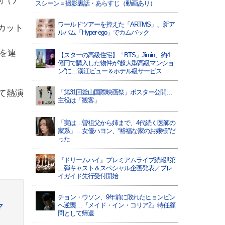
剣（ア
スシーン＝撮影裏話・あらすじ（動画あり）
ワールドツアーを控えた「ARTMS」、新ア
カット
ルバム「Hyper-ego」でカムバック
を連
【スターの高級住宅】「BTS」Jimin、約4
億円で購入した物件が“超大型高級マンショ
ン”に…漢江ビュー＆ホテル級サービス
て熱演
「第31回釜山国際映画祭」ポスター公開…
主役は「観客」
「実は…曽祖父から姉まで、4代続く医師の
家系」…女優ハヨン、“裕福な家のお嬢様”だ
った
『ドリームハイ』プレミアムライブ続報!!第
二弾キャスト＆スペシャル企画発表／プレ
イガイド先行受付開始
チョン・ウソン、9年前に敗れたヒョンビン
へ逆襲…『メイド・イン・コリア2』特任顧
マ
問として帰還