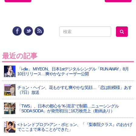
最近の記事
「i-dle」 MIYEON、日本1stデジタルシングル「RUN AWAY」8月
10日リリース…爽やかなティーザー公開
チョン・ヘイン、花もかすむ爽やかな笑顔…「恋は飴模様」あす
（7日）放送
「TWS」、日本の都心を“K-清涼”で制覇…ニューシングル
「SODA SODA」が発売初日に16万枚売上（動画あり）
<トレンドブログ>アン・ボヒョン、「『梨泰院クラス』のおかげ
でここまで来ることができた」