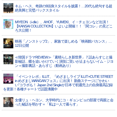
キム・ヘス、奇跡の9頭身スタイルを披露！…20代も絶句する超
絶美脚と完璧バックスタイル
MIYEON（i-dle）、​AHOF​、YUMEKI、イ・チェヨンなど出演！
【KANSAI COLLECTION】いよいよ開催！！「関コレ」の見どこ
ろ大公開！
映画「ノンストップ2」、家族で楽しめる「映画館バカンス」…
12日公開
≪韓国ドラマREVIEW≫「素晴らしき新世界」７話あらすじと撮
影秘話…蝶を追いかけていく演技に笑いが止まらないイム・ジヨ
ン＝撮影裏話・あらすじ（動画あり）
「イベントレポ」ILLIT、『めざましライブ ILLIT×CUTIE STREET
in めざましWANGANフェス』に出演！ 新曲ステージに”かわい
い”コラボも！ Japan 2nd Singleが日本で初週売上の自身最高記録
を更新！各種チャートで話題沸騰中
女優リュ・ヘヨン、大学時代にコ・ギョンピョの部屋で両親と会
った秘話を明かす＝「私は一人で暮らす」