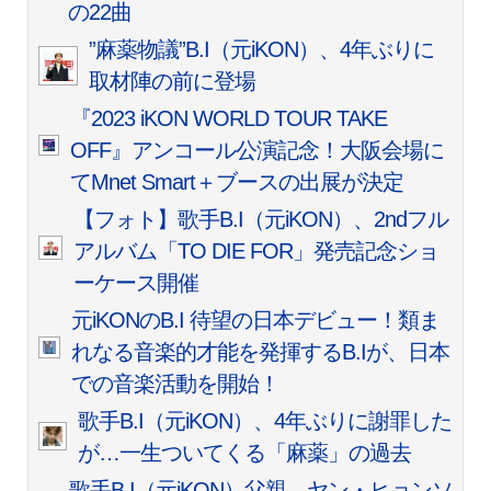
の22曲
”麻薬物議”B.I（元iKON）、4年ぶりに
取材陣の前に登場
『2023 iKON WORLD TOUR TAKE
OFF』アンコール公演記念！大阪会場に
てMnet Smart＋ブースの出展が決定
【フォト】歌手B.I（元iKON）、2ndフル
アルバム「TO DIE FOR」発売記念ショ
ーケース開催
元iKONのB.I 待望の日本デビュー！類ま
れなる音楽的才能を発揮するB.Iが、日本
での音楽活動を開始！
歌手B.I（元iKON）、4年ぶりに謝罪した
が…一生ついてくる「麻薬」の過去
歌手B.I（元iKON）父親、ヤン・ヒョンソ