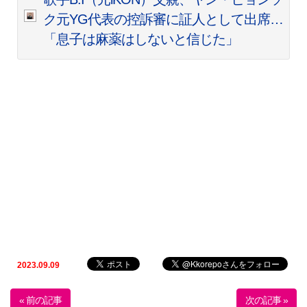
ク元YG代表の控訴審に証人として出席…
「息子は麻薬はしないと信じた」
2023.09.09
« 前の記事
次の記事 »