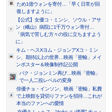
ため1億ウォンを寄付…「早く日常が回
復しますように」
【公式】女優コ・ミンシ、ソウル・アサ
ン（峨山）病院に1千万ウォン寄付…
「病気で苦しむ方々の役に立ちますよう
に」
キム・ヘスXヨム・ジョンアXコ・ミン
シ、期待以上の世界…映画「密輸」メイ
ンポスター＆映像制作記公開
パク・ジョンミン再び…映画「密輸」
で一人二役レベルの変身
俳優チョ・インソン、映画「密輸」私費
で上映館を貸切りファンを招待…これが
本当のファンへの愛情
女優キム・ヘス、“かわいい後輩” チョ・