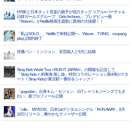
HYBEと日本ネット音楽の旗手が強力タッグ リアル×バーチャル
日韓ガールズグループ「Girls Archives.」プレデビュー曲
『Reborn』がNetflix映画主題歌に異例の大抜擢！！
「私はSOLO」、Netflixで単独公開へ…Wavve、TVING、coupang
playは契約終了
俳優パン・ミンジョン、非芸能人と9月に結婚
Stray Kids World Tour <RUN IT JAPAN>」の開催を記念して、
「Stray Kids × JR東海 推し旅」特別コラボレーション第4弾がスタ
ート！Stray Kidsが東京駅一番街をジャック！
「gugudan」出身キム・セジョン、白Tシャツ＆ジーンズでもき
れい…新プロフィール公開
「i-dle」 MIYEON、日本1stデジタルシングル「RUN AWAY」8月
10日リリース…爽やかなティーザー公開