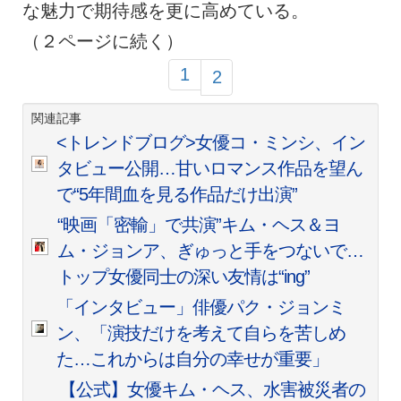
な魅力で期待感を更に高めている。
（２ページに続く）
1
2
関連記事
<トレンドブログ>女優コ・ミンシ、イン
タビュー公開…甘いロマンス作品を望ん
で“5年間血を見る作品だけ出演”
“映画「密輸」で共演”キム・ヘス＆ヨ
ム・ジョンア、ぎゅっと手をつないで…
トップ女優同士の深い友情は“ing”
「インタビュー」俳優パク・ジョンミ
ン、「演技だけを考えて自らを苦しめ
た…これからは自分の幸せが重要」
【公式】女優キム・ヘス、水害被災者の