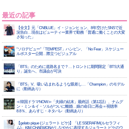
最近の記事
【全文】元「CNBLUE」イ・ジョンヒョン、8年空けたSNSで近
況告白…現在はビューティー業界で勤務「普通に働くことの大変
さ知った」
“ソロデビュー”「TEMPEST」ハンビン、「No Fear」スケジュー
ルポスター公開…際立つビジュアル
「BTS」のために道路名まで？…トロントに期間限定「BTS大通
り」誕生へ、市議会が可決
「BTS」V、吸い込まれるような眼差し…「Champion」のモデル
に（動画あり）
≪韓国ドラマNOW≫「夫婦の結末」最終話（第12話）、ナムグ
ン・ミン＆イ・ソルがついに離婚…娘の命日に再会＝視聴率
8.8％、あらすじ・ネタバレ（動画あり）
【gelato pique (ジェラート ピケ)】「LE SSERAFIM(ルセラフィ
ム)」KIM CHAEWONがしなやかに表現するジェラート ピケのウ