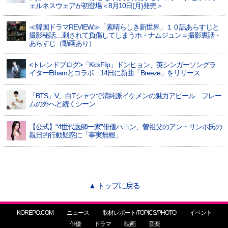
ェルネスウェアが初登場＜8月10日(月)発売＞
≪韓国ドラマREVIEW≫「素晴らしき新世界」１０話あらすじと
撮影秘話…刺されて負傷してしまうホ・ナムジュン＝撮影裏話・
あらすじ（動画あり）
<トレンドブログ>「KickFlip」ドンヒョン、英シンガーソングラ
イターEthamとコラボ…14日に新曲「Breeze」をリリース
「BTS」V、白Tシャツで清純派イケメンの魅力アピール…フレー
ムの外へと続くシーン
【公式】“4世代医師一家”俳優ハヨン、曽祖父のアン・サンホ氏の
親日的行動疑惑に「事実無根」
▲ トップに戻る
KOREPO.COM
ニュース
取材レポート/TOPICS/PHOTO
イベント
俳優
ドラマ
映画
音楽