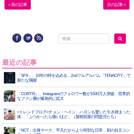
« 前の記事
次の記事 »
最近の記事
「SF9」、10年の時を込める…2ndフルアルバム「TENACITY」で
新たな飛躍
「CORTIS」、Instagramのフォロワー数が1500万人突破…世界的
なファン層が爆発的に拡大
<トレンドブログ>チョン・ヘイン、ハヨンも驚いた引き締まった
体…「ぶつかったら痛いほど」（屋根部屋の問題児たち）
「NCT」出身マーク、平凡だからより特別な日常…初の自主コン