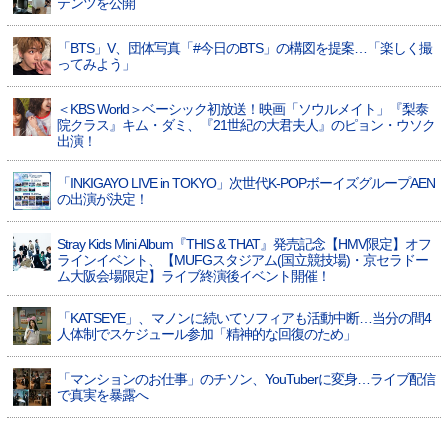
テンツを公開
「BTS」V、団体写真「#今日のBTS」の構図を提案…「楽しく撮
ってみよう」
＜KBS World＞ベーシック初放送！映画「ソウルメイト」『梨泰
院クラス』キム・ダミ、『21世紀の大君夫人』のピョン・ウソク
出演！
「INKIGAYO LIVE in TOKYO」次世代K-POPボーイズグループAEN
の出演が決定！
Stray Kids Mini Album『THIS & THAT』発売記念【HMV限定】オフ
ラインイベント、【MUFGスタジアム(国立競技場)・京セラドー
ム大阪会場限定】ライブ終演後イベント開催！
「KATSEYE」、マノンに続いてソフィアも活動中断…当分の間4
人体制でスケジュール参加「精神的な回復のため」
「マンションのお仕事」のチソン、YouTuberに変身…ライブ配信
で真実を暴露へ