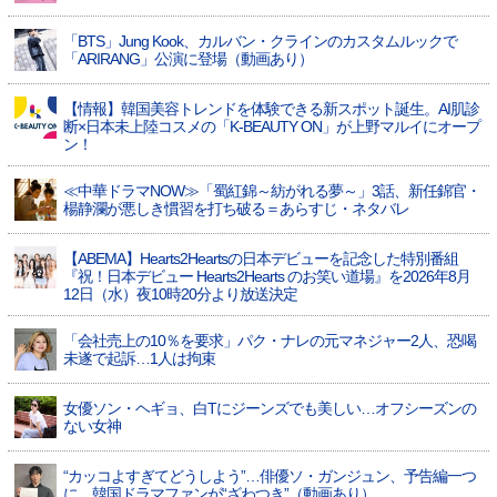
「BTS」Jung Kook、カルバン・クラインのカスタムルックで
「ARIRANG」公演に登場（動画あり）
【情報】韓国美容トレンドを体験できる新スポット誕生。AI肌診
断×日本未上陸コスメの「K-BEAUTY ON」が上野マルイにオープ
ン！
≪中華ドラマNOW≫「蜀紅錦～紡がれる夢～」3話、新任錦官・
楊静瀾が悪しき慣習を打ち破る＝あらすじ・ネタバレ
【ABEMA】Hearts2Heartsの日本デビューを記念した特別番組
『祝！日本デビュー Hearts2Hearts のお笑い道場』を2026年8月
12日（水）夜10時20分より放送決定
「会社売上の10％を要求」パク・ナレの元マネジャー2人、恐喝
未遂で起訴…1人は拘束
女優ソン・ヘギョ、白Tにジーンズでも美しい…オフシーズンの
ない女神
“カッコよすぎてどうしよう”…俳優ソ・ガンジュン、予告編一つ
に…韓国ドラマファンが“ざわつき”（動画あり）