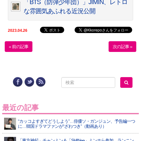
「BTS（防弾少年団）」JIMIN、レトロ
な雰囲気あふれる近況公開
2023.04.26
« 前の記事
次の記事 »
最近の記事
“カッコよすぎてどうしよう”…俳優ソ・ガンジュン、予告編一つ
に…韓国ドラマファンが“ざわつき”（動画あり）
「東方神起」チャンミン＆「SHINee」ミンホら参加…ランニン