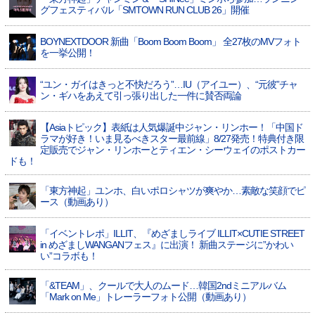
グフェスティバル「SMTOWN RUN CLUB 26」開催
BOYNEXTDOOR 新曲「Boom Boom Boom」 全27枚のMVフォト
を一挙公開！
“ユン・ガイはきっと不快だろう”…IU（アイユー）、“元彼”チャ
ン・ギハをあえて引っ張り出した一件に賛否両論
【Asiaトピック】表紙は人気爆誕中ジャン・リンホー！「中国ド
ラマが好き！いま見るべきスター最前線」8/27発売！特典付き限
定販売でジャン・リンホーとティエン・シーウェイのポストカー
ドも！
「東方神起」ユンホ、白いポロシャツが爽やか…素敵な笑顔でピ
ース（動画あり）
「イベントレポ」ILLIT、『めざましライブ ILLIT×CUTIE STREET
in めざましWANGANフェス』に出演！ 新曲ステージに”かわい
い”コラボも！
「&TEAM」、クールで大人のムード…韓国2ndミニアルバム
「Mark on Me」トレーラーフォト公開（動画あり）