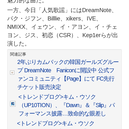
魅力的な曲だ。
一方、今日「人気歌謡」にはDreamNote、
パク・ジフン、Billlie、xikers、IVE、
NMIXX、イェウン、イ・アヨン、イ・チェ
ヨン、ジス、初恋（CSR）、Kep1erらが出
演した。
関連記事
2年ぶりカムバックの韓国ガールズグルー
プ DreamNote Faniconに開設中 公式フ
ァンコミュニティ【Page】にて FC先行
チケット販売決定
<トレンドブログ>キム・ウソク
（UP10TION）、『Dawn』＆『Slip』パ
フォーマンス披露…致命的な眼差し
<トレンドブログ>キム・ウソク