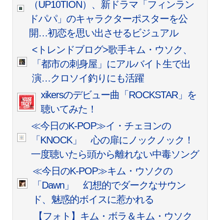
（UP10TION）、新ドラマ「フィンラン
ドパパ」のキャラクターポスターを公
開…初恋を思い出させるビジュアル
<トレンドブログ>歌手キム・ウソク、
「都市の刺身屋」にアルバイト生で出
演…クロソイ釣りにも活躍
xikersのデビュー曲「ROCKSTAR」を
聴いてみた！
≪今日のK-POP≫イ・チェヨンの
「KNOCK」 心の扉にノックノック！
一度聴いたら頭から離れない中毒ソング
≪今日のK-POP≫キム・ウソクの
「Dawn」 幻想的でダークなサウン
ド、魅惑的ボイスに惹かれる
【フォト】キム・ボラ＆キム・ウソク