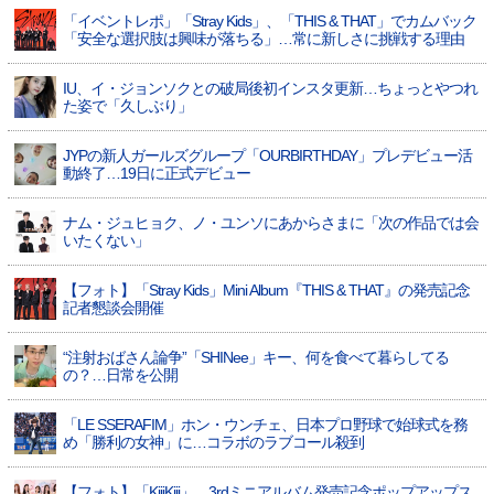
「イベントレポ」「Stray Kids」、「THIS & THAT」でカムバック
「安全な選択肢は興味が落ちる」…常に新しさに挑戦する理由
IU、イ・ジョンソクとの破局後初インスタ更新…ちょっとやつれ
た姿で「久しぶり」
JYPの新人ガールズグループ「OURBIRTHDAY」プレデビュー活
動終了…19日に正式デビュー
ナム・ジュヒョク、ノ・ユンソにあからさまに「次の作品では会
いたくない」
【フォト】「Stray Kids」Mini Album『THIS & THAT』の発売記念
記者懇談会開催
“注射おばさん論争”「SHINee」キー、何を食べて暮らしてる
の？…日常を公開
「LE SSERAFIM」ホン・ウンチェ、日本プロ野球で始球式を務
め「勝利の女神」に…コラボのラブコール殺到
【フォト】「KiiiKiii」、3rdミニアルバム発売記念ポップアップス