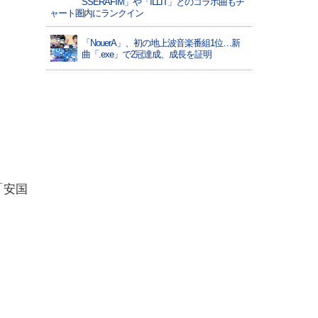
SSERAFIM」や「ILLIT」とのコラボ曲もチ
ャート圏内にランクイン
「NouerA」、初の地上波音楽番組1位…新
曲「.exe」で2冠達成、成長を証明
「安国