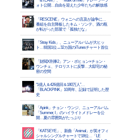
「&TEAM」、「Mark on Me」トレーラーフ
ォト公開…自由を迎えた少年たちの解放感
「RESCENE」ウォニへの言及が論争に…
番組を自主降板したキム・ソンテ、酒の瓶
が転がった部屋で「孤独だな」
「Stray Kids」、ニューアルバムが大ヒッ
ト…韓国1位→32カ国のiTunesチャート首位
「財閥X刑事2」アン・ボヒョン×チョン・
ウンチェ、テロリストに反撃…大邸宅の秘
密の空間
“1億人＆426億回＆180万人”…
「BLACKPINK」10周年、記録で証明した歴
史
「Apink」チョン・ウンジ、ニューアルバム
「Summer, I」のハイライトメドレーを公
開…夏の雰囲気がたっぷり
「KATSEYE」、新曲「Animal」が英オフィ
シャルシングルチャートで18位…「LE