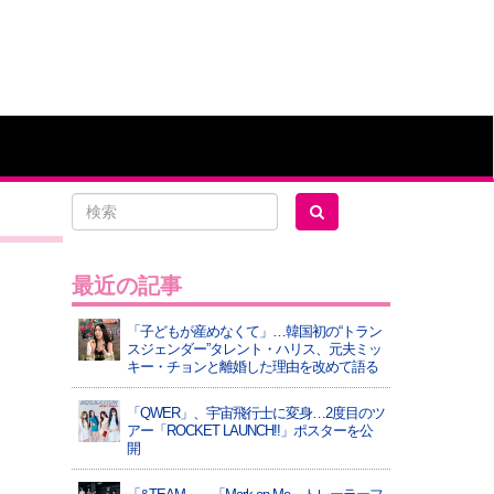
最近の記事
「子どもが産めなくて」…韓国初の“トラン
スジェンダー”タレント・ハリス、元夫ミッ
キー・チョンと離婚した理由を改めて語る
「QWER」、宇宙飛行士に変身…2度目のツ
アー「ROCKET LAUNCH!!」ポスターを公
開