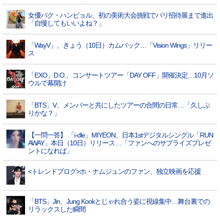
女優パク・ハンビョル、初の美術大会挑戦でパリ招待展まで進出
「自慢してもいいよね？」
「WayV」、きょう（10日）カムバック…「Vision Wings」リリー
ス
「EXO」D.O.、コンサートツアー「DAY OFF」開催決定…10月ソ
ウルで幕開け
「BTS」V、メンバーと共にしたツアーの合間の日常…「久しぶ
りかな？」
【一問一答】 「i-dle」MIYEON、日本1stデジタルシングル「RUN
AWAY」本日（10日）リリース…「ファンへのサプライズプレゼ
ントになれば」
<トレンドブログ>ホ・ナムジュンのファン、独立映画を応援
「BTS」Jin、Jung Kookとじゃれ合う姿に視線集中…舞台裏での
リラックスした瞬間