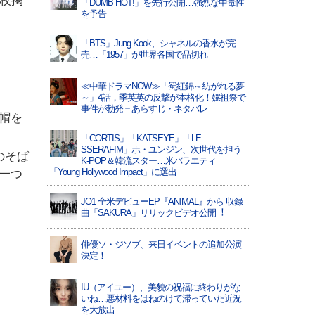
枚掲
「DUMB HOT!」を先行公開…強烈な中毒性
を予告
「BTS」Jung Kook、シャネルの香水が完
売…「1957」が世界各国で品切れ
≪中華ドラマNOW≫「蜀紅錦～紡がれる夢
～」4話，季英英の反撃が本格化！嫘祖祭で
事件が勃発＝あらすじ・ネタバレ
帽を
。
「CORTIS」「KATSEYE」「LE
SSERAFIM」ホ・ユンジン、次世代を担う
のそば
K-POP＆韓流スター…米バラエティ
「Young Hollywood Impact」に選出
一つ
JO1 全⽶デビューEP『ANIMAL』から 収録
曲「SAKURA」リリックビデオ公開︕
俳優ソ・ジソブ、来日イベントの追加公演
決定！
IU（アイユー）、美貌の祝福に終わりがな
いね…悪材料をはねのけて滞っていた近況
を大放出