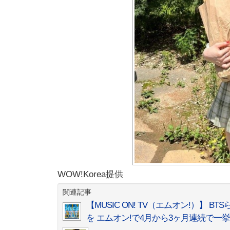
WOW!Korea提供
関連記事
【MUSIC ON! TV（エムオン!）】 
を エムオン!で4月から3ヶ月連続で一