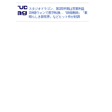
スタジオドラゴン、第2四半期は営業利益
154億ウォンで黒字転換…『鉄槌教師』『素
晴らしき新世界』などヒット作が好調