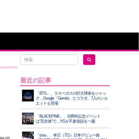
最近の記事
「BTS」、ラスベガスの巨大球体をジャッ
ク…Google「Gemini」とコラボ、7人のシル
エットも登場
「BLACKPINK」、10周年記念イベント
は“完全体”で…YGが不参加説を一蹴
「izna」、本日（7日）日本デビュー曲