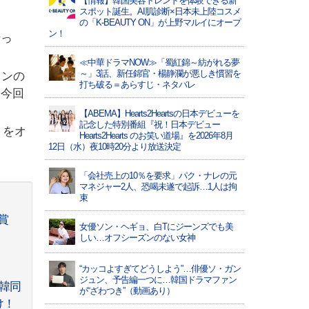
【情報】韓国美容トレンドを体験できる新
スポット誕生。AI肌診断×日本未上陸コスメ
の「K-BEAUTY ON」が上野マルイにオープ
ン！
行っ
≪中華ドラマNOW≫「蜀紅錦～紡がれる夢
～」3話、新任錦官・楊静瀾が悪しき慣習を
ァンの
打ち破る＝あらすじ・ネタバレ
は今回
【ABEMA】Hearts2Heartsの日本デビューを
記念した特別番組『祝！日本デビュー
」をオ
Hearts2Hearts のお笑い道場』を2026年8月
12日（水）夜10時20分より放送決定
「会社売上の10％を要求」パク・ナレの元
マネジャー2人、恐喝未遂で起訴…1人は拘
束
賞
女優ソン・ヘギョ、白Tにジーンズでも美
しい…オフシーズンのない女神
“カッコよすぎてどうしよう”…俳優ソ・ガン
ジュン、予告編一つに…韓国ドラマファン
～日韓同
が“ざわつき”（動画あり）
け！