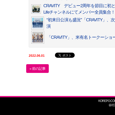
CRAVITY デビュー2周年を節目に初
Lifeチャンネルにてメンバー全員集合！
“初来日公演も盛況”「CRAVITY」、
演
「CRAVITY」、米有名トークーショー「G
2022.06.01
« 前の記事
KOREPO.CO
会社