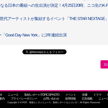
となる日本の番組への生出演が決定！4月25日20時、ニコ生のK-P
次世代アーティストが集結するイベント「THE STAR NEXTAGE
ood Day New York」に2年連続出演
次
M
ニュース
取材レポート/TOPICS/PHOTO
イベント
俳優
ドラマ
案内
プライバシーポリシー
お問い合わせ
採用情報
広告掲載
ニュー
Copyright © K-POP、韓国エンタメニュース、取材レポートならコレポ！ All Rights Reserved.