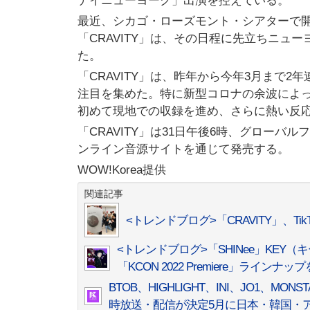
デイニューヨーク」出演を控えている。
最近、シカゴ・ローズモント・シアターで開催され
「CRAVITY」は、その日程に先立ちニ
た。
「CRAVITY」は、昨年から今年3月まで
注目を集めた。特に新型コロナの余波によっ
初めて現地での収録を進め、さらに熱い反
「CRAVITY」は31日午後6時、グローバ
ンライン音源サイトを通じて発売する。
WOW!Korea提供
関連記事
<トレンドブログ>「CRAVITY」、T
<トレンドブログ>「SHINee」KEY（キ
「KCON 2022 Premiere」ラインナップ
BTOB、HIGHLIGHT、INI、JO1、MONSTA
時放送・配信が決定
5月に日本・韓国・