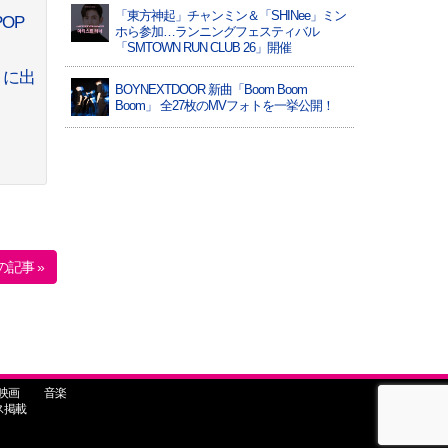
「東方神起」チャンミン＆「SHINee」ミン
OP
ホら参加…ランニングフェスティバル
「SMTOWN RUN CLUB 26」開催
」に出
BOYNEXTDOOR 新曲「Boom Boom
Boom」 全27枚のMVフォトを一挙公開！
の記事 »
映画
音楽
ス掲載