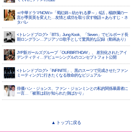
≪中華ドラマNOW≫「蜀紅錦～紡がれる夢～」6話，楊静瀾の一
言が季英英を変えた…友情と成功を取り戻す物語＝あらすじ・ネ
タバレ
<トレンドブログ>「BTS」Jung Kook、「Seven」でビルボード長
期ロングラン…アジアソロ歌手として驚異的な記録（動画あり）
JYP新ガールズグループ「OURBIRTHDAY」、 差別化されたアイ
デンティティ…デビューシングルのコンセプトフォト公開
<トレンドブログ>「INFINITE」、黒のスーツで完成させたファン
ミーティングに行きたくなる致命的なビジュアル
俳優ハン・ジョンス、ファン・ジョンミンとの私的関係暴露者に
一言…「被害は顔が知られた側ばかり」
▲ トップに戻る