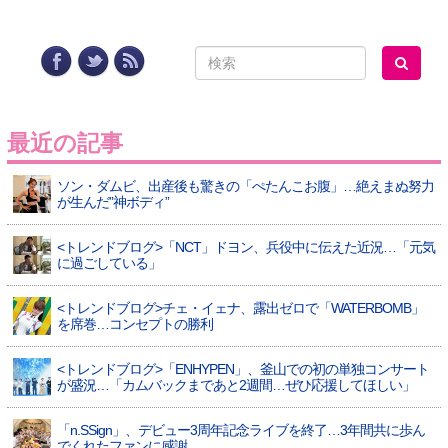
最近の記事
ソン・ダムビ、出産後も驚きの「ぺたんこお腹」…絶えまぬ努力
が生んだ”神ボディ”
<トレンドブログ>「NCT」ドヨン、兵役中に伝えた近況…「元気
に過ごしている」
<トレンドブログ>チェ・イェナ、露出ゼロで「WATERBOMB」
を席巻…コンセプトの勝利
<トレンドブログ>「ENHYPEN」、釜山での初の単独コンサート
が盛況…「カムバックまであと2週間…ぜひ応援してほしい」
「n.SSign」、デビュー3周年記念ライブを終了…3年間共に歩ん
でくれたファンに感謝