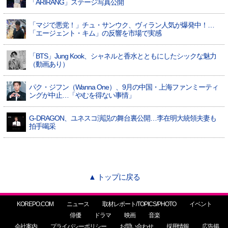
「ARIRANG」ステージ写真公開
「マジで悪党！」チュ・サンウク、ヴィラン人気が爆発中！…
「エージェント・キム」の反響を市場で実感
「BTS」Jung Kook、シャネルと香水とともにしたシックな魅力
（動画あり）
パク・ジフン（Wanna One）、9月の中国・上海ファンミーティ
ングが中止…「やむを得ない事情」
G-DRAGON、ユネスコ演説の舞台裏公開…李在明大統領夫妻も
拍手喝采
▲ トップに戻る
KOREPO.COM
ニュース
取材レポート/TOPICS/PHOTO
イベント
俳優
ドラマ
映画
音楽
会社案内
プライバシーポリシー
お問い合わせ
採用情報
広告掲