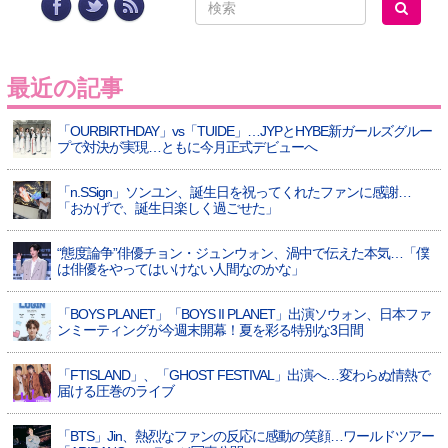
最近の記事
「OURBIRTHDAY」vs「TUIDE」…JYPとHYBE新ガールズグルー
プで対決が実現…ともに今月正式デビューへ
「n.SSign」ソンユン、誕生日を祝ってくれたファンに感謝…
「おかげで、誕生日楽しく過ごせた」
“態度論争”俳優チョン・ジュンウォン、渦中で伝えた本気…「僕
は俳優をやってはいけない人間なのかな」
「BOYS PLANET」「BOYS II PLANET」出演ソウォン、日本ファ
ンミーティングが今週末開幕！夏を彩る特別な3日間
「FTISLAND」、「GHOST FESTIVAL」出演へ…変わらぬ情熱で
届ける圧巻のライブ
「BTS」Jin、熱烈なファンの反応に感動の笑顔…ワールドツアー