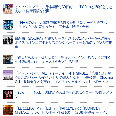
オム・ジョンファ、身体年齢は30代前半…J.Y. Parkと“50代とは思
えない”健康習慣を公開
「THE BOYZ」9人体制で奇跡の絆を証明「新レーベル設立へ」
…ファンとの約束を果たす「完全体」続行の全貌
最新曲「SAKURA」配信リリース記念！JO1メンバーからの限定
ボイスもオンエアするリスニングパーティーをAWAラウンジで開
催
『恋は飴模様』いよいよD-1、チョン・ヘイン「飴のように甘く
粘り強い魅力」…キャストが見どころ語る
「イベントレポ」ME:I（ミーアイ） 4TH SINGLE『花咲く道』発
売記念スペシャルイベント 初の試みとなる「花咲く道」Cheering
Guide収録会などを実施！ ＜オフィシャルイベントレポート ＞
「i-dle」、「Nxde」のMVが4億回再生達成…グローバルロングラ
ン
「LE SSERAFIM」「ILLIT」「KATSEYE」の「ICONIC BY
MISTAKE」、米「ビルボードHot 100」に7週連続チャートイン